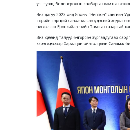
үсэг зурж, боловсролын салбарын хамтын ажилла
Энэ дагуу 2023 онд Японы “Ниппон” сангийн У
төрийн тэргүүний санаачилсан үндэсний хөдөлгөө
чиглэлээр Ерөнхийлөгчийн Тамгын газартай х
Энэ хүрээнд талууд өнгөрсөн зургаадугаар сар
хэрэгжүүлэхээр Харилцан ойлголцлын Санамж би