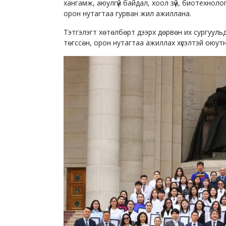
хангамж, аюулгүй байдал, хоол зүй, биотехнол
орон нутагтаа гурван жил ажиллана.
Тэтгэлэгт хөтөлбөрт дээрх дөрвөн их сургуульд
төгссөн, орон нутагтаа ажиллах хүсэлтэй оюу