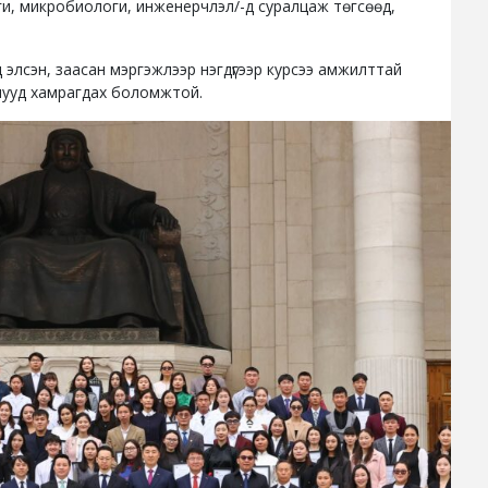
оги, микробиологи, инженерчлэл/-д суралцаж төгсөөд,
 элсэн, заасан мэргэжлээр нэгдүгээр курсээ амжилттай
тнууд хамрагдах боломжтой.