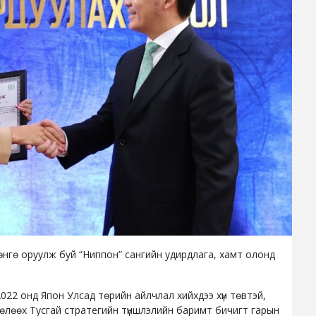
нгө оруулж буй “Ниппон” сангийн удирдлага, хамт олонд
022 онд Япон Улсад төрийн айлчлал хийхдээ хүн төвтэй,
төлөөх Тусгай стратегийн түншлэлийн баримт бичигт гарын