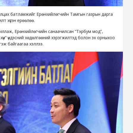
алцах батламжийг Ерөнхийлөгчийн Тамгын газрын дарга
лт хүсэн ерөөлөө.
иллаж, Ерөнхийлөгчийн санаачилсан “Тэрбум мод”,
ол хүн” үндэсний хөдөлгөөний хэрэгжилтэд болон эх орныхоо
гэж байгаагаа хэллээ.