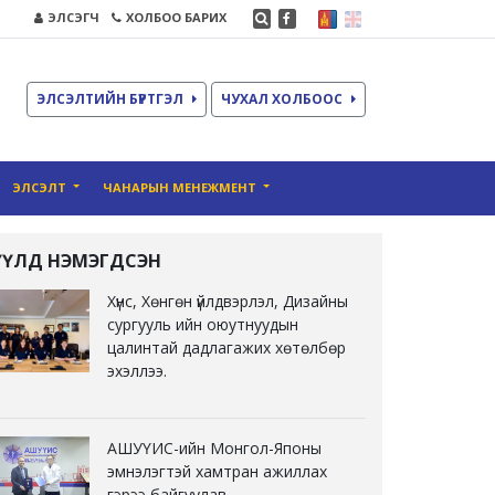
ЭЛСЭГЧ
ХОЛБОО БАРИХ
ЭЛСЭЛТИЙН БҮРТГЭЛ
ЧУХАЛ ХОЛБООС
ЭЛСЭЛТ
ЧАНАРЫН МЕНЕЖМЕНТ
ҮҮЛД НЭМЭГДСЭН
Хүнс, Хөнгөн үйлдвэрлэл, Дизайны
сургууль ийн оюутнуудын
цалинтай дадлагажих хөтөлбөр
эхэллээ.
АШУҮИС-ийн Монгол-Японы
эмнэлэгтэй хамтран ажиллах
гэрээ байгуулав.