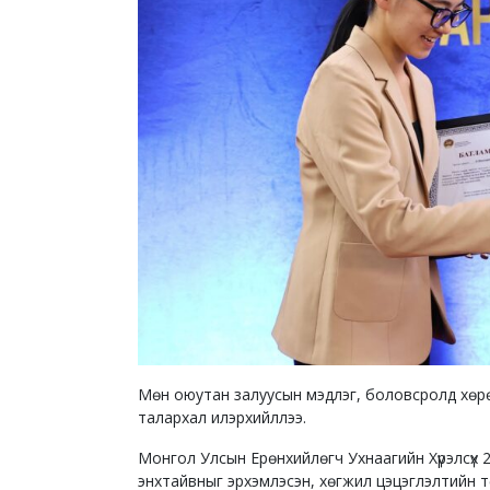
Мөн оюутан залуусын мэдлэг, боловсролд хөрө
талархал илэрхийллээ.
Монгол Улсын Ерөнхийлөгч Ухнаагийн Хүрэлсүх 2
энхтайвныг эрхэмлэсэн, хөгжил цэцэглэлтийн 