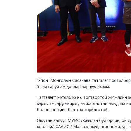
“Япон–Монголын Сасакава тэтгэлэгт хөтөлбөр”
5 сая гаруй ам.доллар зарцуулах юм.
Тэтгэлэгт хөтөлбөр нь Тогтвортой хөгжлийн зорил
хэрэглэж, эрүүл чийрэг, аз жаргалтай амьдрах н
боловсон хүчин бэлтгэх зорилготой.
Оюутан залуус МУИС /Хүрээлэн буй орчин, ой су
хоол зүй/, ХААИС / Мал аж ахуй, агрономи, урга