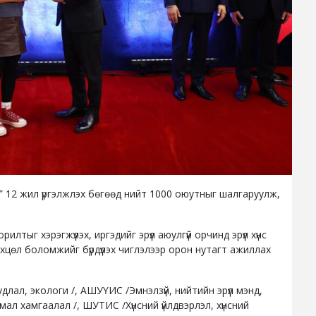
 12 жил үргэлжлэх бөгөөд нийт 1000 оюутныг шалгаруулж,
тыг хэрэгжүүлэх, иргэдийг эрүүл аюулгүй орчинд эрүүл хүнс
өхцөл боломжийг бүрдүүлэх чиглэлээр орон нутагт ажиллах
длал, экологи /, АШУҮИС /Эмнэлзүй, нийтийн эрүүл мэнд,
мал хамгаалал /, ШУТИС /Хүнсний үйлдвэрлэл, хүнсний