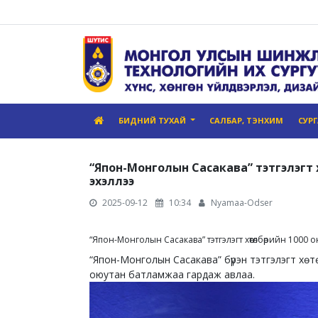
БИДНИЙ ТУХАЙ
САЛБАР, ТЭНХИМ
СУР
“Япон-Монголын Сасакава” тэтгэлэгт 
эхэллээ
2025-09-12
10:34
Nyamaa-Odser
“Япон-Монголын Сасакава” тэтгэлэгт хөтөлбөрийн 1000
“Япон-Монголын Сасакава” бүрэн тэтгэлэгт хө
оюутан батламжаа гардаж авлаа.