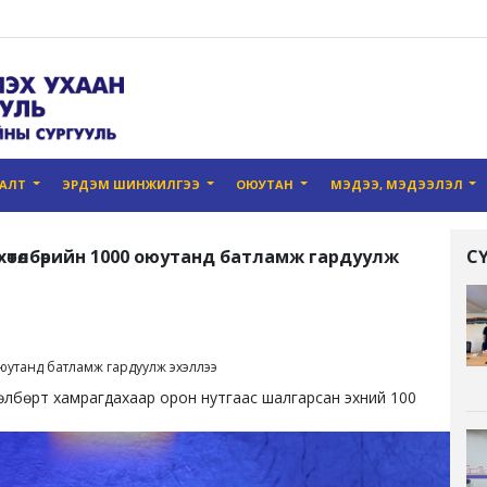
ГАЛТ
ЭРДЭМ ШИНЖИЛГЭЭ
ОЮУТАН
МЭДЭЭ, МЭДЭЭЛЭЛ
хөтөлбөрийн 1000 оюутанд батламж гардуулж
С
 оюутанд батламж гардуулж эхэллээ
төлбөрт хамрагдахаар орон нутгаас шалгарсан эхний 100