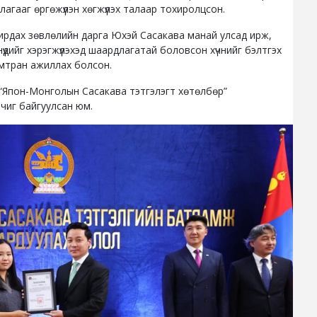
гааг өргөжүүлэн хөгжүүлэх талаар тохиролцсон.
дирдах зөвлөлийн дарга Юхэй Сасакава манай улсад ирж,
нүүдийг хэрэгжүүлэхэд шаардлагатай боловсон хүчнийг бэлтгэх
амтран ажиллах болсон.
д “Япон-Монголын Сасакава тэтгэлэгт хөтөлбөр”
чиг байгуулсан юм.