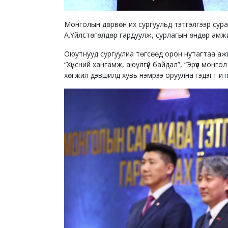
Монголын дөрвөн их сургуульд тэтгэлгээр сур
А.Үйлстөгөлдөр гардуулж, сурлагын өндөр амжи
Оюутнууд сургуулиа төгсөөд орон нутагтаа аж
“Хүнсний хангамж, аюулгүй байдал”, “Эрүүл монг
хөгжил дэвшилд хувь нэмрээ оруулна гэдэгт ит