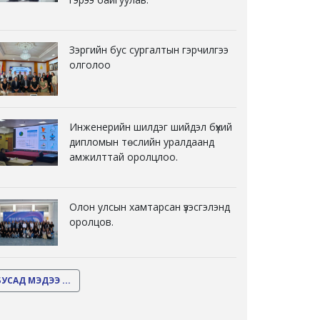
Зэргийн бус сургалтын гэрчилгээ
олголоо
Инженерийн шилдэг шийдэл бүхий
дипломын төслийн уралдаанд
амжилттай оролцлоо.
Олон улсын хамтарсан үзэсгэлэнд
оролцов.
БУСАД МЭДЭЭ ...