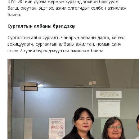
ШУТИС-ийн дүрэм журмын хүрээнд зохион байгуулж
багш, оюутан, эцэг эх, ажил олгогчдыг холбон ажиллаж
байна.
Сургалтын албаны бүрэлдэхүүн
Сургалтын алба сургалт, чанарын албаны дарга, хичээл
зохицуулагч, сургалтын албаны ажилтан, номын санч
гэсэн 7 хүний бүрэлдэхүүнтэй ажиллаж байна.