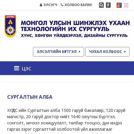
ЭЛСЭГЧ
ХОЛБОО БАРИХ
ЭЛСЭЛТИЙН БҮРТГЭЛ
ЧУХАЛ ХОЛБООС
цэс
СУРГАЛТЫН АЛБА
ХХҮДС-ийн Сургалтын алба 1500 гаруй бакалавр, 120 гаруй
магистр, 20 гаруй доктор нийт 1640 оюутны бүртгэл,
сонголт, хичээл зохицуулалт, төлбөр тооцоо, дүн мэдээ
гаргах зэрэг сургалттай холбоотой үйл ажиллагааг