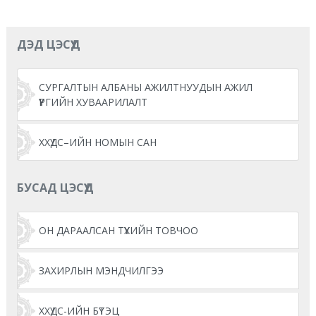
ДЭД ЦЭСҮҮД
СУРГАЛТЫН АЛБАНЫ АЖИЛТНУУДЫН АЖИЛ
ҮҮРГИЙН ХУВААРИЛАЛТ
ХХҮДС–ИЙН НОМЫН САН
БУСАД ЦЭСҮҮД
ОН ДАРААЛСАН ТҮҮХИЙН ТОВЧОО
ЗАХИРЛЫН МЭНДЧИЛГЭЭ
ХХҮДС-ИЙН БҮТЭЦ