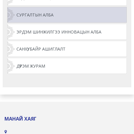
СУРГАЛТЫН АЛБА
ЭРДЭМ ШИНЖИЛГЭЭ ИННОВАЦЫН АЛБА
САНХҮҮ, БАЙР АШИГЛАЛТ
ДҮРЭМ ЖУРАМ
МАНАЙ ХАЯГ