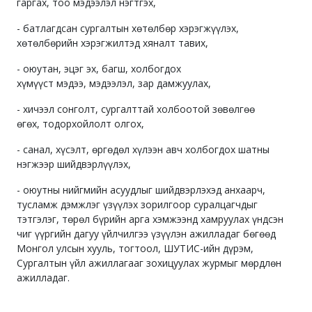
гаргах, тоо мэдээлэл нэгтгэх,
- батлагдсан сургалтын хөтөлбөр хэрэгжүүлэх,
хөтөлбөрийн хэрэгжилтэд хяналт тавих,
- оюутан, эцэг эх, багш, холбогдох
хүмүүст мэдээ, мэдээлэл, зар дамжуулах,
- хичээл сонголт, сургалттай холбоотой зөвөлгөө
өгөх, тодорхойлолт олгох,
- санал, хүсэлт, өргөдөл хүлээн авч холбогдох шатны
нэгжээр шийдвэрлүүлэх,
- оюутны нийгмийн асуудлыг шийдвэрлэхэд анхаарч,
тусламж дэмжлэг үзүүлэх зорилгоор суралцагчдыг
тэтгэлэг, төрөл бүрийн арга хэмжээнд хамруулах үндсэн
чиг үүргийн дагуу үйлчилгээ үзүүлэн ажилладаг бөгөөд
Монгол улсын хууль, тогтоол, ШУТИС-ийн дүрэм,
Сургалтын үйл ажиллагааг зохицуулах журмыг мөрдлөн
ажилладаг.