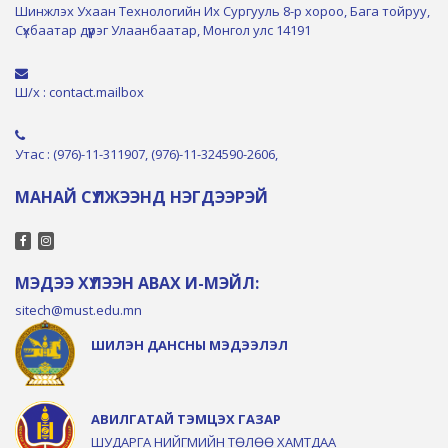
Шинжлэх Ухаан Технологийн Их Сургууль 8-р хороо, Бага тойруу,
Сүхбаатар дүүрэг Улаанбаатар, Монгол улс 14191
Ш/х : contact.mailbox
Утас : (976)-11-311907, (976)-11-324590-2606,
МАНАЙ СҮЛЖЭЭНД НЭГДЭЭРЭЙ
МЭДЭЭ ХҮЛЭЭН АВАХ И-МЭЙЛ:
sitech@must.edu.mn
ШИЛЭН ДАНСНЫ МЭДЭЭЛЭЛ
АВИЛГАТАЙ ТЭМЦЭХ ГАЗАР
ШУДАРГА НИЙГМИЙН ТӨЛӨӨ ХАМТДАА