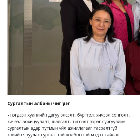
Сургалтын албаны чиг үүрэг
- нэгдсэн хуанлийн дагуу элсэлт, бүртгэл, хичээл сонголт,
хичээл зохицуулалт, шалгалт, төгсөлт зэрэг сургуулийн
сургалтын өдөр тутмын үйл ажиллагааг тасралтгүй
хэвийн явуулах,сургалттай холбоотой мэдээ тайлан