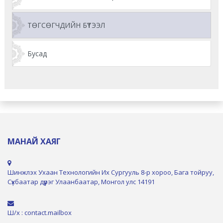
ТӨГСӨГЧДИЙН БҮТЭЭЛ
Бусад
МАНАЙ ХАЯГ
Шинжлэх Ухаан Технологийн Их Сургууль 8-р хороо, Бага тойруу,
Сүхбаатар дүүрэг Улаанбаатар, Монгол улс 14191
Ш/х : contact.mailbox