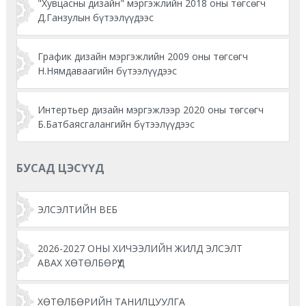
"Хувцасны дизайн" мэргэжлийн 2018 оны төгсөгч
Д.Ганзулын бүтээлүүдээс
График дизайн мэргэжлийн 2009 оны төгсөгч
Н.Нямдаваагийн бүтээлүүдээс
Интертьер дизайн мэргэжлээр 2020 оны төгсөгч
Б.Батбаясгалангийн бүтээлүүдээс
БУСАД ЦЭСҮҮД
ЭЛСЭЛТИЙН ВЕБ
2026-2027 ОНЫ ХИЧЭЭЛИЙН ЖИЛД ЭЛСЭЛТ
АВАХ ХӨТӨЛБӨРҮҮД
ХӨТӨЛБӨРИЙН ТАНИЛЦУУЛГА