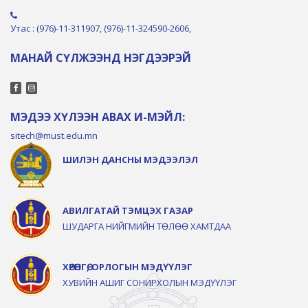
Утас : (976)-11-311907, (976)-11-324590-2606,
МАНАЙ СҮЛЖЭЭНД НЭГДЭЭРЭЙ
МЭДЭЭ ХҮЛЭЭН АВАХ И-МЭЙЛ:
sitech@must.edu.mn
ШИЛЭН ДАНСНЫ МЭДЭЭЛЭЛ
АВИЛГАТАЙ ТЭМЦЭХ ГАЗАР
ШУДАРГА НИЙГМИЙН ТӨЛӨӨ ХАМТДАА
ХӨРӨНГӨ, ОРЛОГЫН МЭДҮҮЛЭГ
ХУВИЙН АШИГ СОНИРХОЛЫН МЭДҮҮЛЭГ