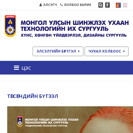
ЭЛСЭГЧ
ХОЛБОО БАРИХ
ЭЛСЭЛТИЙН БҮРТГЭЛ
ЧУХАЛ ХОЛБООС
цэс
ТӨГСӨГЧДИЙН БҮТЭЭЛ