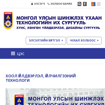
ЭЛСЭГЧ
ХОЛБОО БАРИХ
ЭЛСЭЛТИЙН БҮРТГЭЛ
ЧУХАЛ ХОЛБООС
цэс
ХООЛ ҮЙЛДВЭРЛЭЛ, ҮЙЛЧИЛГЭЭНИЙ
ТЕХНОЛОГИ