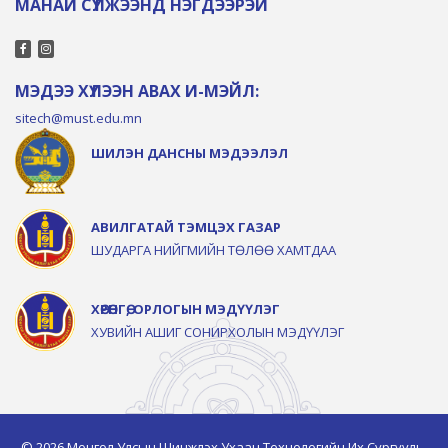
МАНАЙ СҮЛЖЭЭНД НЭГДЭЭРЭЙ
МЭДЭЭ ХҮЛЭЭН АВАХ И-МЭЙЛ:
sitech@must.edu.mn
ШИЛЭН ДАНСНЫ МЭДЭЭЛЭЛ
АВИЛГАТАЙ ТЭМЦЭХ ГАЗАР
ШУДАРГА НИЙГМИЙН ТӨЛӨӨ ХАМТДАА
ХӨРӨНГӨ, ОРЛОГЫН МЭДҮҮЛЭГ
ХУВИЙН АШИГ СОНИРХОЛЫН МЭДҮҮЛЭГ
© 2026 Монгол Улсын Шинжлэх Ухаан Технологийн Их Сургууль,