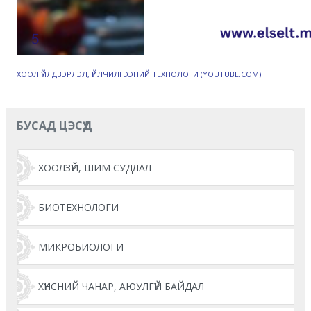
ХООЛ ҮЙЛДВЭРЛЭЛ, ҮЙЛЧИЛГЭЭНИЙ ТЕХНОЛОГИ (YOUTUBE.COM)
БУСАД ЦЭСҮҮД
ХООЛЗҮЙ, ШИМ СУДЛАЛ
БИОТЕХНОЛОГИ
МИКРОБИОЛОГИ
ХҮНСНИЙ ЧАНАР, АЮУЛГҮЙ БАЙДАЛ