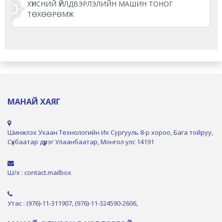
ХҮНСНИЙ ҮЙЛДВЭРЛЭЛИЙН МАШИН ТОНОГ
ТӨХӨӨРӨМЖ
МАНАЙ ХАЯГ
Шинжлэх Ухаан Технологийн Их Сургууль 8-р хороо, Бага тойруу,
Сүхбаатар дүүрэг Улаанбаатар, Монгол улс 14191
Ш/х : contact.mailbox
Утас : (976)-11-311907, (976)-11-324590-2606,