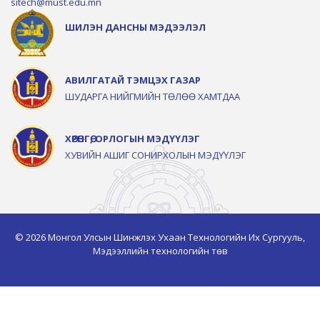
sitech@must.edu.mn
ШИЛЭН ДАНСНЫ МЭДЭЭЛЭЛ
АВИЛГАТАЙ ТЭМЦЭХ ГАЗАР
ШУДАРГА НИЙГМИЙН ТӨЛӨӨ ХАМТДАА
ХӨРӨНГӨ, ОРЛОГЫН МЭДҮҮЛЭГ
ХУВИЙН АШИГ СОНИРХОЛЫН МЭДҮҮЛЭГ
© 2026 Монгол Улсын Шинжлэх Ухаан Технологийн Их Сургууль,
Мэдээллийн технологийн төв