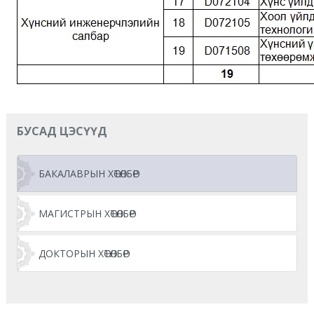
БУСАД ЦЭСҮҮД
БАКАЛАВРЫН ХӨТӨЛБӨР
МАГИСТРЫН ХӨТӨЛБӨР
ДОКТОРЫН ХӨТӨЛБӨР