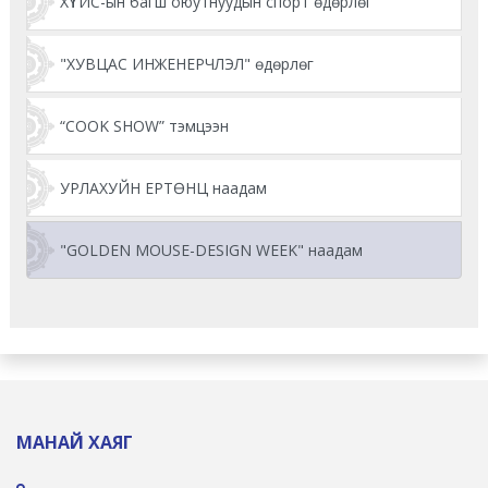
ХҮТИС-ын багш оюутнуудын спорт өдөрлөг
"ХУВЦАС ИНЖЕНЕРЧЛЭЛ" өдөрлөг
“COOK SHOW” тэмцээн
УРЛАХУЙН ЕРТӨНЦ наадам
"GOLDEN MOUSE-DESIGN WEEK" наадам
МАНАЙ ХАЯГ