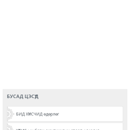
БУСАД ЦЭСҮҮД
БИД ХҮНСЧИД өдөрлөг