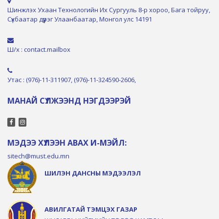
Шинжлэх Ухаан Технологийн Их Сургууль 8-р хороо, Бага тойруу,
Сүхбаатар дүүрэг Улаанбаатар, Монгол улс 14191
Ш/х : contact.mailbox
Утас : (976)-11-311907, (976)-11-324590-2606,
МАНАЙ СҮЛЖЭЭНД НЭГДЭЭРЭЙ
МЭДЭЭ ХҮЛЭЭН АВАХ И-МЭЙЛ:
sitech@must.edu.mn
ШИЛЭН ДАНСНЫ МЭДЭЭЛЭЛ
АВИЛГАТАЙ ТЭМЦЭХ ГАЗАР