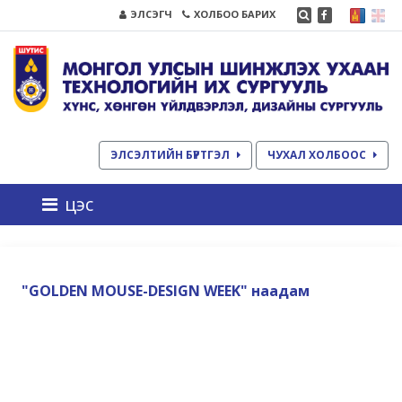
ЭЛСЭГЧ
ХОЛБОО БАРИХ
ЭЛСЭЛТИЙН БҮРТГЭЛ
ЧУХАЛ ХОЛБООС
цэс
"GOLDEN MOUSE-DESIGN WEEK" наадам