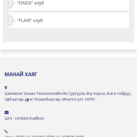
"FINDE" клуб
''FLAIR'' клуб
МАНАЙ ХАЯГ
Шинжлэх Ухаан Технологийн Их Сургууль 8-р хороо, Бага тойруу,
Сүхбаатар дүүрэг Улаанбаатар, Монгол улс 14191
Ш/х : contact.mailbox
Утас : (976)-11-311907, (976)-11-324590-2606,