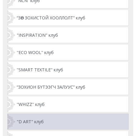
“NCN” клуб
“ЗӨВ ЗОХИСТОЙ ХООЛЛОЛТ” клуб
"INSPIRATION" клуб
''ECO WOOL'' клуб
''SMART TEXTILE'' клуб
“ЗОХИОН БҮТЭЭГЧ ЗАЛУУС” клуб
''WHIZZ'' клуб
"D ART" клуб