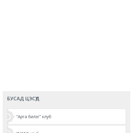
БУСАД ЦЭСҮҮД
“Арга билэг” клуб