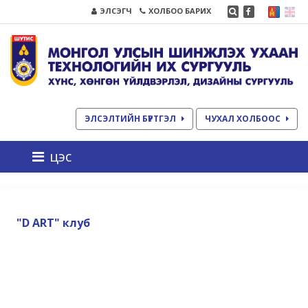
ЭЛСЭГЧ
ХОЛБОО БАРИХ
ЭЛСЭЛТИЙН БҮРТГЭЛ
ЧУХАЛ ХОЛБООС
цэс
"D ART" клуб