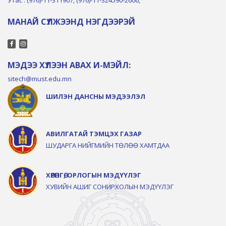
МАНАЙ СҮЛЖЭЭНД НЭГДЭЭРЭЙ
МЭДЭЭ ХҮЛЭЭН АВАХ И-МЭЙЛ:
sitech@must.edu.mn
ШИЛЭН ДАНСНЫ МЭДЭЭЛЭЛ
АВИЛГАТАЙ ТЭМЦЭХ ГАЗАР
ШУДАРГА НИЙГМИЙН ТӨЛӨӨ ХАМТДАА
ХӨРӨНГӨ, ОРЛОГЫН МЭДҮҮЛЭГ
ХУВИЙН АШИГ СОНИРХОЛЫН МЭДҮҮЛЭГ