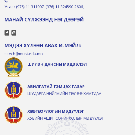
Утас : (976)-11-311907, (976)-11-324590-2606,
МАНАЙ СҮЛЖЭЭНД НЭГДЭЭРЭЙ
МЭДЭЭ ХҮЛЭЭН АВАХ И-МЭЙЛ:
sitech@must.edu.mn
ШИЛЭН ДАНСНЫ МЭДЭЭЛЭЛ
АВИЛГАТАЙ ТЭМЦЭХ ГАЗАР
ШУДАРГА НИЙГМИЙН ТӨЛӨӨ ХАМТДАА
ХӨРӨНГӨ, ОРЛОГЫН МЭДҮҮЛЭГ
ХУВИЙН АШИГ СОНИРХОЛЫН МЭДҮҮЛЭГ