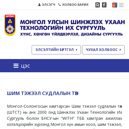
ЭЛСЭГЧ
ХОЛБОО БАРИХ
ЭЛСЭЛТИЙН БҮРТГЭЛ
ЧУХАЛ ХОЛБООС
цэс
ШИМ ТЭЖЭЭЛ СУДЛАЛЫН ТӨВ
Монгол-Солонгосын хамтарсан Шим тэжээл судлалын төв
(ШТСТ) нь анх 2000 онд Шинжлэх Ухаан Технологийн Их
Сургууль болон БНСУ-ын “WITH” ТББ хамтран ажиллах
хэлэлцээрийн хүрээнд Монгол хүн амын хоол, шим тэжээл,