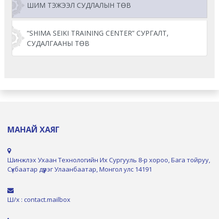
ШИМ ТЭЖЭЭЛ СУДЛАЛЫН ТӨВ
“SHIMA SEIKI TRAINING CENTER” СУРГАЛТ,
СУДАЛГААНЫ ТӨВ
МАНАЙ ХАЯГ
Шинжлэх Ухаан Технологийн Их Сургууль 8-р хороо, Бага тойруу,
Сүхбаатар дүүрэг Улаанбаатар, Монгол улс 14191
Ш/х : contact.mailbox