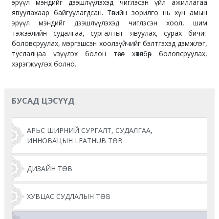
эрүүл мэндийг дээшлүүлэхэд чиглэсэн үйл ажиллагаа
явуулахаар байгуулагдсан. Төвийн зорилго нь хүн амын
эрүүл мэндийг дээшлүүлэхэд чиглэсэн хоол, шим
тэжээлийн судалгаа, сургалтыг явуулах, сурах бичиг
боловсруулах, мэргэшсэн хоолзүйчийг бэлтгэхэд дэмжлэг,
туслалцаа үзүүлэх болон төсөл хөтөлбөр боловсруулах,
хэрэгжүүлэх болно.
БУСАД ЦЭСҮҮД
АРЬС ШИРНИЙ СУРГАЛТ, СУДАЛГАА,
ИННОВАЦЫН LEATHUB ТӨВ
ДИЗАЙН ТӨВ
ХУВЦАС СУДЛАЛЫН ТӨВ