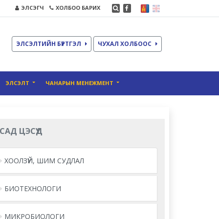
ЭЛСЭГЧ
ХОЛБОО БАРИХ
ЭЛСЭЛТИЙН БҮРТГЭЛ
ЧУХАЛ ХОЛБООС
ЭЛСЭЛТ
ЧАНАРЫН МЕНЕЖМЕНТ
САД ЦЭСҮҮД
ХООЛЗҮЙ, ШИМ СУДЛАЛ
БИОТЕХНОЛОГИ
МИКРОБИОЛОГИ