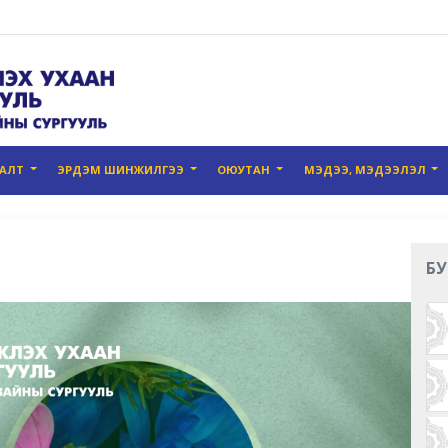
ГАЛТ
ЭРДЭМ ШИНЖИЛГЭЭ
ОЮУТАН
МЭДЭЭ, МЭДЭЭЛЭЛ
БУ