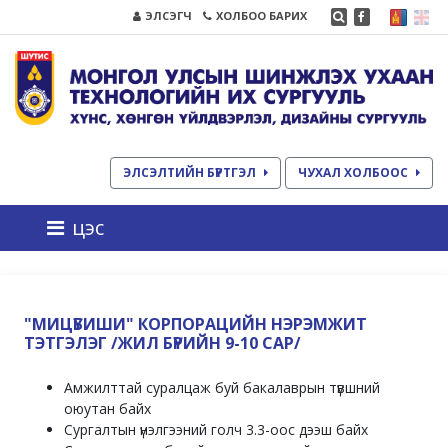
ЭЛСЭГЧ
ХОЛБОО БАРИХ
ЭЛСЭЛТИЙН БҮРТГЭЛ
ЧУХАЛ ХОЛБООС
цэс
"МИЦҮБИШИ" КОРПОРАЦИЙН НЭРЭМЖИТ
ТЭТГЭЛЭГ /ЖИЛ БҮРИЙН 9-10 САР/
Амжилттай суралцаж буй бакалаврын түвшний
оюутан байх
Сургалтын үнэлгээний голч 3.3-оос дээш байх