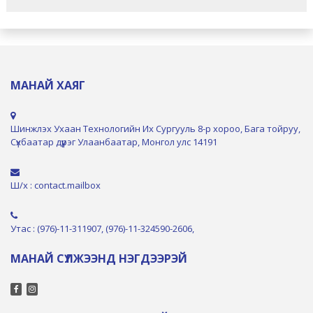
МАНАЙ ХАЯГ
Шинжлэх Ухаан Технологийн Их Сургууль 8-р хороо, Бага тойруу,
Сүхбаатар дүүрэг Улаанбаатар, Монгол улс 14191
Ш/х : contact.mailbox
Утас : (976)-11-311907, (976)-11-324590-2606,
МАНАЙ СҮЛЖЭЭНД НЭГДЭЭРЭЙ