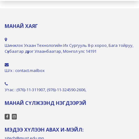
МАНАЙ ХАЯГ
Шинжлэх Ухаан Технологийн Их Сургууль 8-р хороо, Бага тойруу,
Сүхбаатар дүүрэг Улаанбаатар, Монгол улс 14191
Ш/х : contact.mailbox
Утас : (976)-11-311907, (976)-11-324590-2606,
МАНАЙ СҮЛЖЭЭНД НЭГДЭЭРЭЙ
МЭДЭЭ ХҮЛЭЭН АВАХ И-МЭЙЛ:
sitech@must.edu.mn