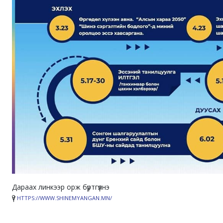
Дараах линкээр орж бүртгүүлнэ
үү?
HTTPS://WWW.SHINEMYANGAN.MN/