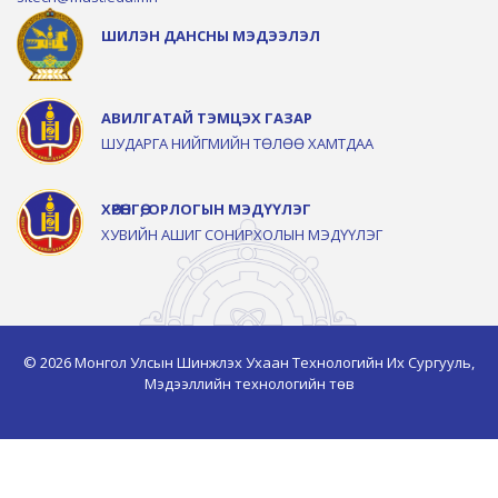
ШИЛЭН ДАНСНЫ МЭДЭЭЛЭЛ
АВИЛГАТАЙ ТЭМЦЭХ ГАЗАР
ШУДАРГА НИЙГМИЙН ТӨЛӨӨ ХАМТДАА
ХӨРӨНГӨ, ОРЛОГЫН МЭДҮҮЛЭГ
ХУВИЙН АШИГ СОНИРХОЛЫН МЭДҮҮЛЭГ
© 2026 Монгол Улсын Шинжлэх Ухаан Технологийн Их Сургууль,
Мэдээллийн технологийн төв