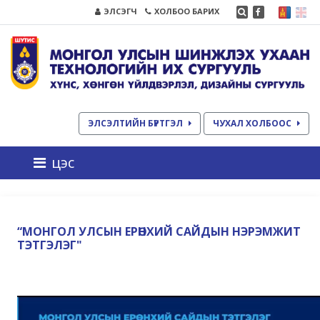
ЭЛСЭГЧ
ХОЛБОО БАРИХ
ЭЛСЭЛТИЙН БҮРТГЭЛ
ЧУХАЛ ХОЛБООС
цэс
“МОНГОЛ УЛСЫН ЕРӨНХИЙ САЙДЫН НЭРЭМЖИТ
ТЭТГЭЛЭГ"