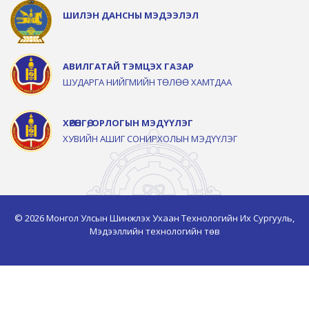
ШИЛЭН ДАНСНЫ МЭДЭЭЛЭЛ
АВИЛГАТАЙ ТЭМЦЭХ ГАЗАР
ШУДАРГА НИЙГМИЙН ТӨЛӨӨ ХАМТДАА
ХӨРӨНГӨ, ОРЛОГЫН МЭДҮҮЛЭГ
ХУВИЙН АШИГ СОНИРХОЛЫН МЭДҮҮЛЭГ
© 2026 Монгол Улсын Шинжлэх Ухаан Технологийн Их Сургууль,
Мэдээллийн технологийн төв