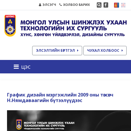
ЭЛСЭГЧ
ХОЛБОО БАРИХ
ЭЛСЭЛТИЙН БҮРТГЭЛ
ЧУХАЛ ХОЛБООС
цэс
График дизайн мэргэжлийн 2009 оны төгсөгч
Н.Нямдаваагийн бүтээлүүдээс