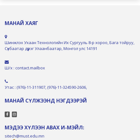
МАНАЙ ХАЯГ
Шинжлэх Ухаан Технологийн Их Сургууль 8-р хороо, Бага тойруу,
Сүхбаатар дүүрэг Улаанбаатар, Монгол улс 14191
Ш/х : contact.mailbox
Утас : (976)-11-311907, (976)-11-324590-2606,
МАНАЙ СҮЛЖЭЭНД НЭГДЭЭРЭЙ
МЭДЭЭ ХҮЛЭЭН АВАХ И-МЭЙЛ:
sitech@must.edu.mn