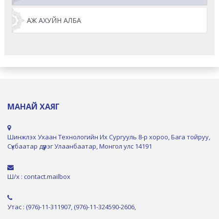
АЖ АХУЙН АЛБА
МАНАЙ ХАЯГ
Шинжлэх Ухаан Технологийн Их Сургууль 8-р хороо, Бага тойруу,
Сүхбаатар дүүрэг Улаанбаатар, Монгол улс 14191
Ш/х : contact.mailbox
Утас : (976)-11-311907, (976)-11-324590-2606,