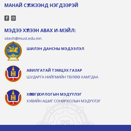
МАНАЙ СҮЛЖЭЭНД НЭГДЭЭРЭЙ
МЭДЭЭ ХҮЛЭЭН АВАХ И-МЭЙЛ:
sitech@must.edu.mn
ШИЛЭН ДАНСНЫ МЭДЭЭЛЭЛ
АВИЛГАТАЙ ТЭМЦЭХ ГАЗАР
ШУДАРГА НИЙГМИЙН ТӨЛӨӨ ХАМТДАА
ХӨРӨНГӨ, ОРЛОГЫН МЭДҮҮЛЭГ
ХУВИЙН АШИГ СОНИРХОЛЫН МЭДҮҮЛЭГ