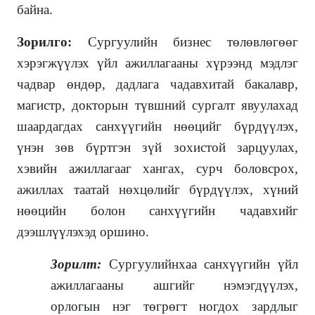
байна.
Зорилго
:
Сургуулийн бизнес төлөвлөгөөг
хэрэгжүүлэх үйл ажиллагааны хүрээнд мэдлэг
чадвар өндөр, дадлага чадавхитай бакалавр,
магистр, докторын түвшний сургалт явуулахад
шаардагдах санхүүгийн нөөцийг бүрдүүлэх,
үнэн зөв бүртгэн зүй зохистой зарцуулах,
хэвийн ажиллагааг хангах, сурч боловсрох,
ажиллах таатай нөхцөлийг бүрдүүлэх, хүний
нөөцийн болон санхүүгийн чадавхийг
дээшлүүлэхэд оршино.
Зорилт
:
Сургуулийнхаа санхүүгийн үйл
ажиллагааны ашгийг нэмэгдүүлэх,
орлогын нэг төгрөгт ногдох зардлыг