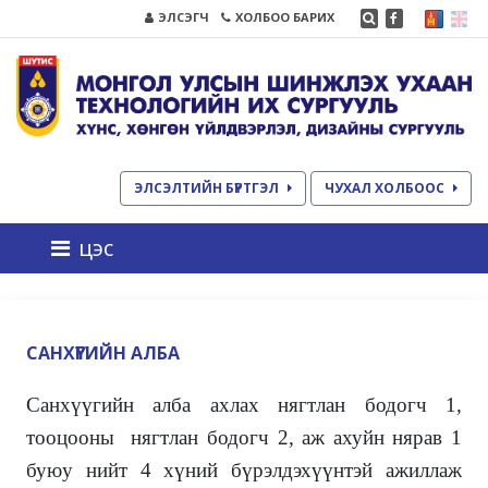
ЭЛСЭГЧ
ХОЛБОО БАРИХ
ЭЛСЭЛТИЙН БҮРТГЭЛ
ЧУХАЛ ХОЛБООС
цэс
САНХҮҮГИЙН АЛБА
Санхүүгийн алба ахлах нягтлан бодогч 1,
тооцооны нягтлан бодогч 2, аж ахуйн нярав 1
буюу нийт 4 хүний бүрэлдэхүүнтэй ажиллаж