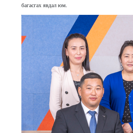
багасгах явдал юм.