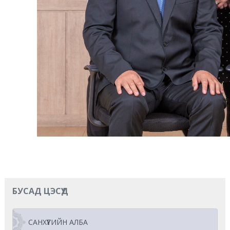
БУСАД ЦЭСҮҮД
САНХҮҮГИЙН АЛБА