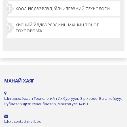
ХООЛ ҮЙЛДВЭРЛЭЛ, ҮЙЛЧИЛГЭЭНИЙ ТЕХНОЛОГИ
ХҮНСНИЙ ҮЙЛДВЭРЛЭЛИЙН МАШИН ТОНОГ
ТӨХӨӨРӨМЖ
МАНАЙ ХАЯГ
Шинжлэх Ухаан Технологийн Их Сургууль 8-р хороо, Бага тойруу,
Сүхбаатар дүүрэг Улаанбаатар, Монгол улс 14191
Ш/х : contact.mailbox