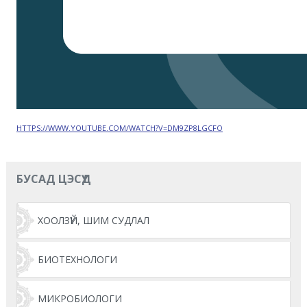
HTTPS://WWW.YOUTUBE.COM/WATCH?V=DM9ZP8LGCFO
БУСАД ЦЭСҮҮД
ХООЛЗҮЙ, ШИМ СУДЛАЛ
БИОТЕХНОЛОГИ
МИКРОБИОЛОГИ