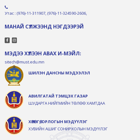
Утас : (976)-11-311907, (976)-11-324590-2606,
МАНАЙ СҮЛЖЭЭНД НЭГДЭЭРЭЙ
МЭДЭЭ ХҮЛЭЭН АВАХ И-МЭЙЛ:
sitech@must.edu.mn
ШИЛЭН ДАНСНЫ МЭДЭЭЛЭЛ
АВИЛГАТАЙ ТЭМЦЭХ ГАЗАР
ШУДАРГА НИЙГМИЙН ТӨЛӨӨ ХАМТДАА
ХӨРӨНГӨ, ОРЛОГЫН МЭДҮҮЛЭГ
ХУВИЙН АШИГ СОНИРХОЛЫН МЭДҮҮЛЭГ