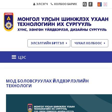
ЭЛСЭГЧ
ХОЛБОО БАРИХ
ЭЛСЭЛТИЙН БҮРТГЭЛ
ЧУХАЛ ХОЛБООС
цэс
МОД БОЛОВСРУУЛАХ ҮЙЛДВЭРЛЭЛИЙН
ТЕХНОЛОГИ