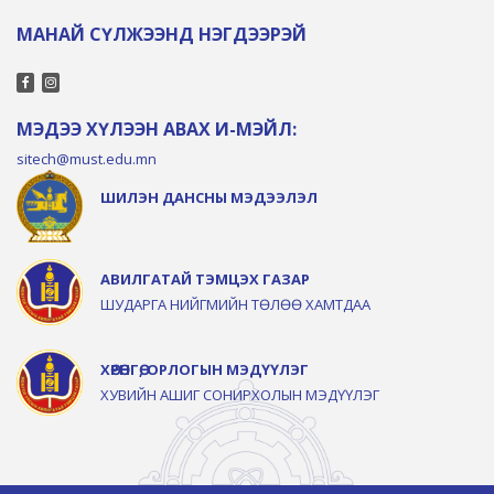
МАНАЙ СҮЛЖЭЭНД НЭГДЭЭРЭЙ
МЭДЭЭ ХҮЛЭЭН АВАХ И-МЭЙЛ:
sitech@must.edu.mn
ШИЛЭН ДАНСНЫ МЭДЭЭЛЭЛ
АВИЛГАТАЙ ТЭМЦЭХ ГАЗАР
ШУДАРГА НИЙГМИЙН ТӨЛӨӨ ХАМТДАА
ХӨРӨНГӨ, ОРЛОГЫН МЭДҮҮЛЭГ
ХУВИЙН АШИГ СОНИРХОЛЫН МЭДҮҮЛЭГ