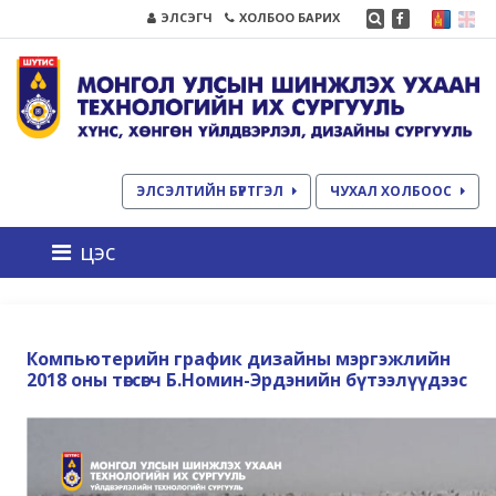
ЭЛСЭГЧ
ХОЛБОО БАРИХ
ЭЛСЭЛТИЙН БҮРТГЭЛ
ЧУХАЛ ХОЛБООС
цэс
Компьютерийн график дизайны мэргэжлийн
2018 оны төгсөгч Б.Номин-Эрдэнийн бүтээлүүдээс