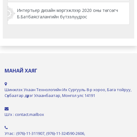
Интертьер дизайн мэргэжлээр 2020 оны төгсөгч
Б.Батбаясгалангийн бүтээлүүдээс
МАНАЙ ХАЯГ
Шинжлэх Ухаан Технологийн Их Сургууль 8-р хороо, Бага тойруу,
Сүхбаатар дүүрэг Улаанбаатар, Монгол улс 14191
Ш/х : contact.mailbox
Утас : (976)-11-311907, (976)-11-324590-2606,