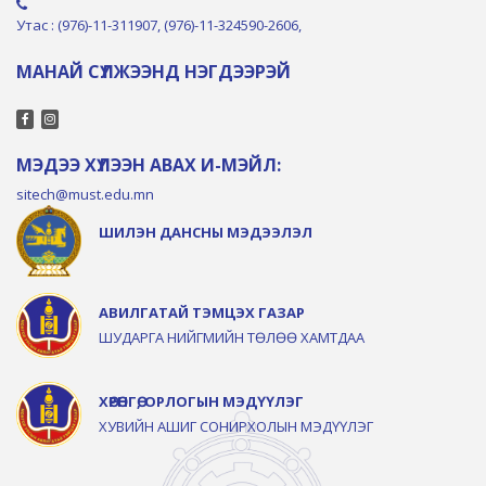
Утас : (976)-11-311907, (976)-11-324590-2606,
МАНАЙ СҮЛЖЭЭНД НЭГДЭЭРЭЙ
МЭДЭЭ ХҮЛЭЭН АВАХ И-МЭЙЛ:
sitech@must.edu.mn
ШИЛЭН ДАНСНЫ МЭДЭЭЛЭЛ
АВИЛГАТАЙ ТЭМЦЭХ ГАЗАР
ШУДАРГА НИЙГМИЙН ТӨЛӨӨ ХАМТДАА
ХӨРӨНГӨ, ОРЛОГЫН МЭДҮҮЛЭГ
ХУВИЙН АШИГ СОНИРХОЛЫН МЭДҮҮЛЭГ