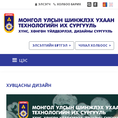
ЭЛСЭГЧ
ХОЛБОО БАРИХ
ЭЛСЭЛТИЙН БҮРТГЭЛ
ЧУХАЛ ХОЛБООС
цэс
ХУВЦАСНЫ ДИЗАЙН