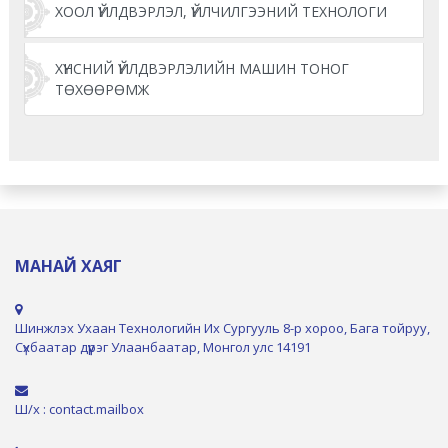
ХООЛ ҮЙЛДВЭРЛЭЛ, ҮЙЛЧИЛГЭЭНИЙ ТЕХНОЛОГИ
ХҮНСНИЙ ҮЙЛДВЭРЛЭЛИЙН МАШИН ТОНОГ
ТӨХӨӨРӨМЖ
МАНАЙ ХАЯГ
Шинжлэх Ухаан Технологийн Их Сургууль 8-р хороо, Бага тойруу,
Сүхбаатар дүүрэг Улаанбаатар, Монгол улс 14191
Ш/х : contact.mailbox