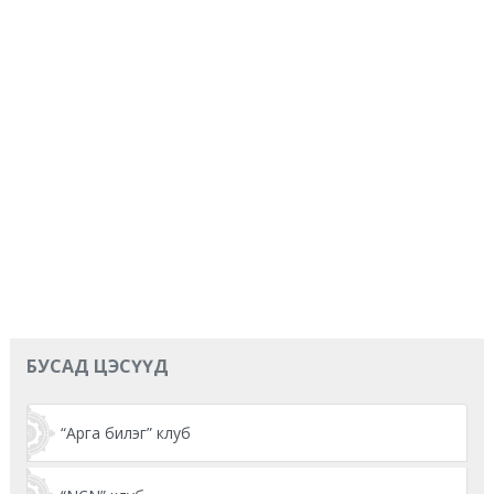
БУСАД ЦЭСҮҮД
“Арга билэг” клуб