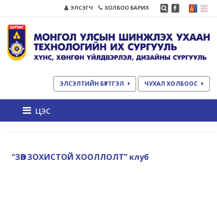
ЭЛСЭГЧ
ХОЛБОО БАРИХ
ЭЛСЭЛТИЙН БҮРТГЭЛ
ЧУХАЛ ХОЛБООС
цэс
“ЗӨВ ЗОХИСТОЙ ХООЛЛОЛТ” клуб