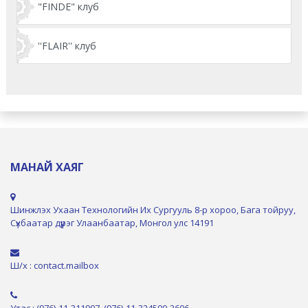
"FINDE" клуб
''FLAIR'' клуб
МАНАЙ ХАЯГ
Шинжлэх Ухаан Технологийн Их Сургууль 8-р хороо, Бага тойруу,
Сүхбаатар дүүрэг Улаанбаатар, Монгол улс 14191
Ш/х : contact.mailbox
Утас : (976)-11-311907, (976)-11-324590-2606,