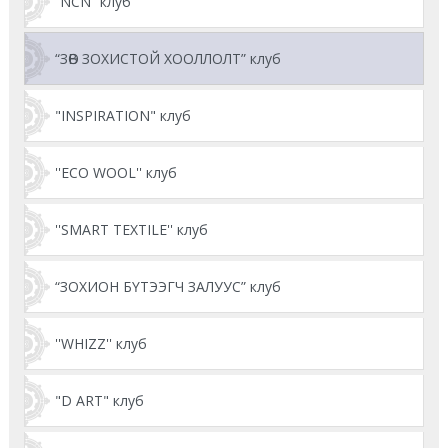
“NCN” клуб
“ЗӨВ ЗОХИСТОЙ ХООЛЛОЛТ” клуб
"INSPIRATION" клуб
''ECO WOOL'' клуб
''SMART TEXTILE'' клуб
“ЗОХИОН БҮТЭЭГЧ ЗАЛУУС” клуб
''WHIZZ'' клуб
"D ART" клуб