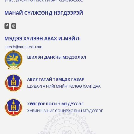
МАНАЙ СҮЛЖЭЭНД НЭГДЭЭРЭЙ
МЭДЭЭ ХҮЛЭЭН АВАХ И-МЭЙЛ:
sitech@must.edu.mn
ШИЛЭН ДАНСНЫ МЭДЭЭЛЭЛ
АВИЛГАТАЙ ТЭМЦЭХ ГАЗАР
ШУДАРГА НИЙГМИЙН ТӨЛӨӨ ХАМТДАА
ХӨРӨНГӨ, ОРЛОГЫН МЭДҮҮЛЭГ
ХУВИЙН АШИГ СОНИРХОЛЫН МЭДҮҮЛЭГ