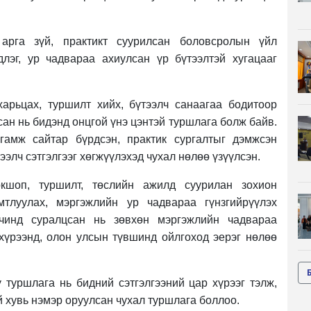
арга зүй, практикт суурилсан боловсролын үйл
лэг, ур чадвараа ахиулсан үр бүтээлтэй хугацааг
арьцах, туршилт хийх, бүтээлч санаагаа бодитоор
ан нь бидэнд онцгой үнэ цэнтэй туршлага болж байв.
нгамж сайтар бүрдсэн, практик сургалтыг дэмжсэн
ээлч сэтгэлгээг хөгжүүлэхэд чухал нөлөө үзүүлсэн.
кшоп, туршилт, төслийн ажилд суурилан зохион
мтлуулах, мэргэжлийн ур чадвараа гүнзгийрүүлэх
чинд суралцсан нь зөвхөн мэргэжлийн чадвараа
 хүрээнд, олон улсын түвшинд ойлгоход эерэг нөлөө
 туршлага нь бидний сэтгэлгээний цар хүрээг тэлж,
 хувь нэмэр оруулсан чухал туршлага боллоо.