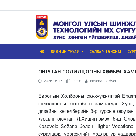
БИДНИЙ ТУХАЙ
САЛБАР, ТЭНХИМ
СУР
ОЮУТАН СОЛИЛЦООНЫ ХӨТӨЛБӨРТ ХАМ
2026-05-19
10:03
Nyamaa-Odser
Европын Холбооны санхүүжилттэй Erasm
солилцооны хөтөлбөрт хамрагдан Хүнс, 
дизайны хөтөлбөрийн 3-р курсын оюутан 
курсын оюутан Л.Хишигнэмэх бид Слове
Kosovela Sežana болон Higher Vocational
суралцаж, мэргэжлийн мэдлэг, ур чадвар