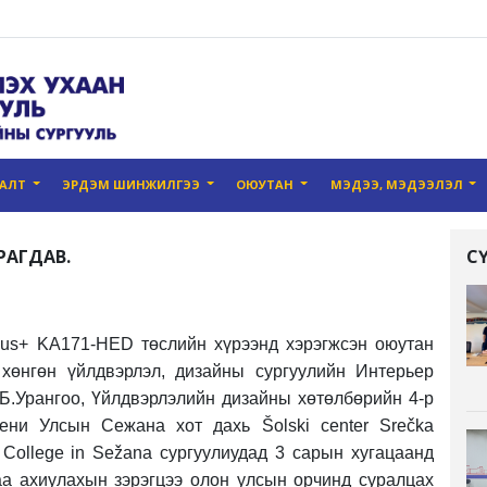
ГАЛТ
ЭРДЭМ ШИНЖИЛГЭЭ
ОЮУТАН
МЭДЭЭ, МЭДЭЭЛЭЛ
РАГДАВ.
С
us+ KA171-HED төслийн хүрээнд хэрэгжсэн оюутан
хөнгөн үйлдвэрлэл, дизайны сургуулийн Интерьер
Б.Урангоо, Үйлдвэрлэлийн дизайны хөтөлбөрийн 4-р
ни Улсын Сежана хот дахь Šolski center Srečka
 College in Sežana сургуулиудад 3 сарын хугацаанд
аа ахиулахын зэрэгцээ олон улсын орчинд суралцах