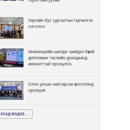
Зэргийн бус сургалтын гэрчилгээ
олголоо
Инженерийн шилдэг шийдэл бүхий
дипломын төслийн уралдаанд
амжилттай оролцлоо.
Олон улсын хамтарсан үзэсгэлэнд
оролцов.
БУСАД МЭДЭЭ ...