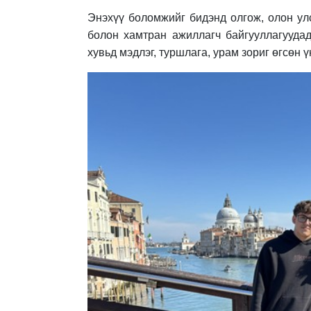
Энэхүү боломжийг бидэнд олгож, олон у
болон хамтран ажиллагч байгууллагууда
хувьд мэдлэг, туршлага, урам зориг өгсөн 