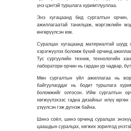
үнэ цэнтэй туршлага хуримтлууллаа.
Энэ хугацаанд бид сургалтын орчин, 
ажиллагаатай танилцаж, мэргэжлийн мэд
өнгөрүүлсэн юм.
Суралцах хугацаанд материалтай шууд х
хэрэгжүүлэх боломж бүхий орчинд ажиллас
Тус сургуулийн техник, технологийн ха
лаборатори орчин нь гардан ур чадвар, бүт
Мөн сургалтын үйл ажиллагаа нь вор
байгуулагддаг нь бодит туршлага хури
боломжийг олгосон. Ийм сургалтын ор
хөгжүүлэхээс гадна дизайныг илүү өргөн
үзүүлсэн гэж дүгнэж байна.
Шинэ соёл, шинэ орчинд суралцах энэхүү
цаашдын суралцах, хөгжих зорилгод үнэтэй