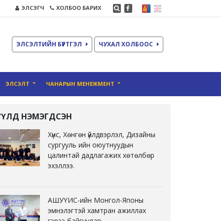
ЭЛСЭГЧ
ХОЛБОО БАРИХ
ЭЛСЭЛТИЙН БҮРТГЭЛ
ЧУХАЛ ХОЛБООС
ЭЛСЭЛТ
ЧАНАРЫН МЕНЕЖМЕНТ
ҮҮЛД НЭМЭГДСЭН
Хүнс, Хөнгөн үйлдвэрлэл, Дизайны
сургууль ийн оюутнуудын
цалинтай дадлагажих хөтөлбөр
эхэллээ.
АШУҮИС-ийн Монгол-Японы
эмнэлэгтэй хамтран ажиллах
гэрээ байгуулав.