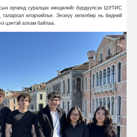
лсын орчинд суралцах нөхцөлийг бүрдүүлсэн ШУТИС
д талархал илэрхийлье. Энэхүү хөтөлбөр нь бидний
үнэ цэнтэй алхам байлаа.