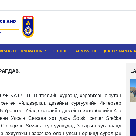
RESEARCH, INNOVATION
STUDENT
ADMISSION
QUALITY MANAGE
РАГДАВ.
L
us+ KA171-HED төслийн хүрээнд хэрэгжсэн оюутан
хөнгөн үйлдвэрлэл, дизайны сургуулийн Интерьер
Б.Урангоо, Үйлдвэрлэлийн дизайны хөтөлбөрийн 4-р
ни Улсын Сежана хот дахь Šolski center Srečka
 College in Sežana сургуулиудад 3 сарын хугацаанд
аа ахиулахын зэрэгцээ олон улсын орчинд суралцах