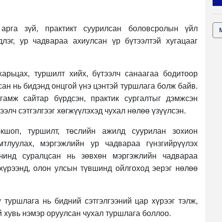
арга зүй, практикт суурилсан боловсролын үйл
лэг, ур чадвараа ахиулсан үр бүтээлтэй хугацааг
арьцах, туршилт хийх, бүтээлч санаагаа бодитоор
ан нь бидэнд онцгой үнэ цэнтэй туршлага болж байв.
нгамж сайтар бүрдсэн, практик сургалтыг дэмжсэн
ээлч сэтгэлгээг хөгжүүлэхэд чухал нөлөө үзүүлсэн.
кшоп, туршилт, төслийн ажилд суурилан зохион
мтлуулах, мэргэжлийн ур чадвараа гүнзгийрүүлэх
чинд суралцсан нь зөвхөн мэргэжлийн чадвараа
 хүрээнд, олон улсын түвшинд ойлгоход эерэг нөлөө
 туршлага нь бидний сэтгэлгээний цар хүрээг тэлж,
 хувь нэмэр оруулсан чухал туршлага боллоо.