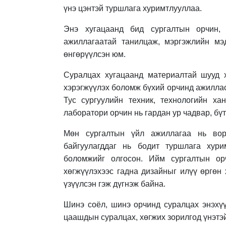
үнэ цэнтэй туршлага хуримтлууллаа.
Энэ хугацаанд бид сургалтын орчин, 
ажиллагаатай танилцаж, мэргэжлийн мэд
өнгөрүүлсэн юм.
Суралцах хугацаанд материалтай шууд х
хэрэгжүүлэх боломж бүхий орчинд ажиллас
Тус сургуулийн техник, технологийн ха
лаборатори орчин нь гардан ур чадвар, бүт
Мөн сургалтын үйл ажиллагаа нь вор
байгуулагддаг нь бодит туршлага хури
боломжийг олгосон. Ийм сургалтын ор
хөгжүүлэхээс гадна дизайныг илүү өргөн
үзүүлсэн гэж дүгнэж байна.
Шинэ соёл, шинэ орчинд суралцах энэхүү
цаашдын суралцах, хөгжих зорилгод үнэтэй