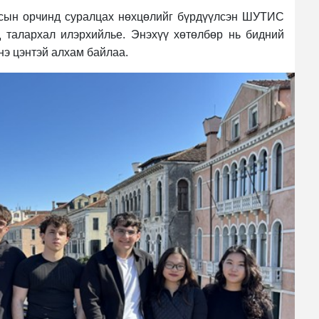
лсын орчинд суралцах нөхцөлийг бүрдүүлсэн ШУТИС
д талархал илэрхийлье. Энэхүү хөтөлбөр нь бидний
үнэ цэнтэй алхам байлаа.