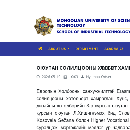
ABOUT US
DEPARTMENT
ACADEMICS
ОЮУТАН СОЛИЛЦООНЫ ХӨТӨЛБӨРТ ХАМ
2026-05-19
10:03
Nyamaa-Odser
Европын Холбооны санхүүжилттэй Erasm
солилцооны хөтөлбөрт хамрагдан Хүнс, 
дизайны хөтөлбөрийн 3-р курсын оюутан 
курсын оюутан Л.Хишигнэмэх бид Слове
Kosovela Sežana болон Higher Vocational
суралцаж, мэргэжлийн мэдлэг, ур чадвар