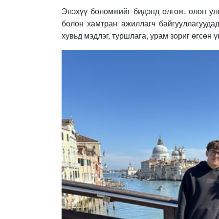
Энэхүү боломжийг бидэнд олгож, олон у
болон хамтран ажиллагч байгууллагууда
хувьд мэдлэг, туршлага, урам зориг өгсөн 