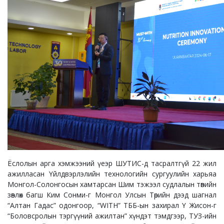
Ёслолын арга хэмжээний үеэр ШУТИС-д тасралтгүй 22 жил
ажилласан Үйлдвэрлэлийн технологийн сургуулийн харьяа
Монгол-Солонгосын хамтарсан Шим тэжээл судлалын төвийн
зөвлөх багш Ким Сонми-г Монгол Улсын Төрийн дээд шагнал
“Алтан Гадас” одонгоор, “WITH” ТББ-ын захирал Ү Жисон-г
“Боловсролын тэргүүний ажилтан” хүндэт тэмдгээр, ТУЗ-ийн