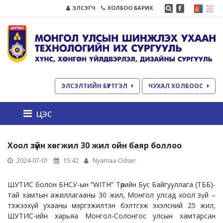
ЭЛСЭГЧ
ХОЛБОО БАРИХ
ЭЛСЭЛТИЙН БҮРТГЭЛ
ЧУХАЛ ХОЛБООС
цэс
Хоол зүйн хөгжил 30 жил ойн баяр боллоо
2024-07-01
15:42
Nyamaa-Odser
ШУТИС болон БНСУ-ын “WITH” Төрийн Бус Байгууллага (ТББ)-
тай хамтын ажиллагааны 30 жил, Монгол улсад хоол зүй –
тэжээхүй ухааны мэргэжилтэн бэлтгэж эхэлсний 25 жил,
ШУТИС-ийн харьяа Монгол-Солонгос улсын хамтарсан