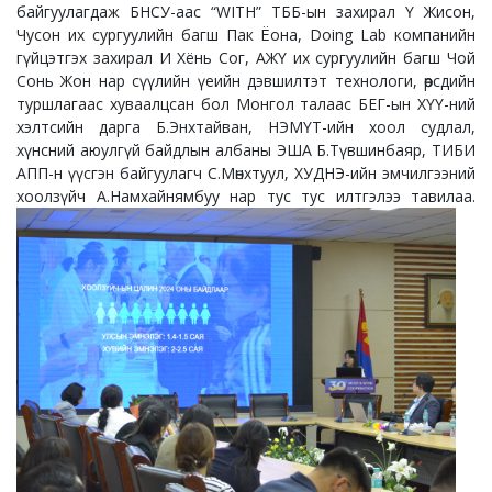
байгуулагдаж БНСУ-аас “WITH” ТББ-ын захирал Ү Жисон,
Чусон их сургуулийн багш Пак Ёона, Doing Lab компанийн
гүйцэтгэх захирал И Хёнь Сог, АЖҮ их сургуулийн багш Чой
Сонь Жон нар сүүлийн үеийн дэвшилтэт технологи, өөрсдийн
туршлагаас хуваалцсан бол Монгол талаас БЕГ-ын ХҮҮ-ний
хэлтсийн дарга Б.Энхтайван, НЭМҮТ-ийн хоол судлал,
хүнсний аюулгүй байдлын албаны ЭША Б.Түвшинбаяр, ТИБИ
АПП-н үүсгэн байгуулагч С.Мөнхтуул, ХУДНЭ-ийн эмчилгээний
хоолзүйч А.Намхайнямбуу нар тус тус илтгэлээ тавилаа.