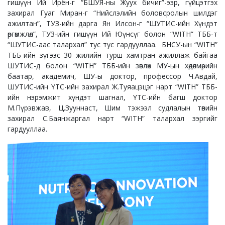
гишүүн Ий Ирён-г “БШУЯ-ны Жуух бичиг”-ээр, гүйцэтгэх
захирал Гуаг Миран-г “Нийслэлийн боловсролын шилдэг
ажилтан”, ТУЗ-ийн дарга Ян Илсон-г “ШУТИС-ийн Хүндэт
өргөмжлөл”, ТУЗ-ийн гишүүн Ий Юүнсүг болон “WITH” ТББ-т
“ШУТИС-аас талархал” тус тус гардууллаа. БНСУ-ын “WITH”
ТББ-ийн зүгээс 30 жилийн турш хамтран ажиллаж байгаа
ШУТИС-д болон “WITH” ТББ-ийн зөвлөх МУ-ын хөдөлмөрийн
баатар, академич, ШУ-ы доктор, профессор Ч.Авдай,
ШУТИС-ийн ҮТС-ийн захирал Ж.Туяацэцэг нарт “WITH” ТББ-
ийн нэрэмжит хүндэт шагнал, ҮТС-ийн багш доктор
М.Пүрэвжав, Ц.Зууннаст, Шим тэжээл судлалын төвийн
захирал С.Баянжаргал нарт “WITH” талархал зэргийг
гардууллаа.