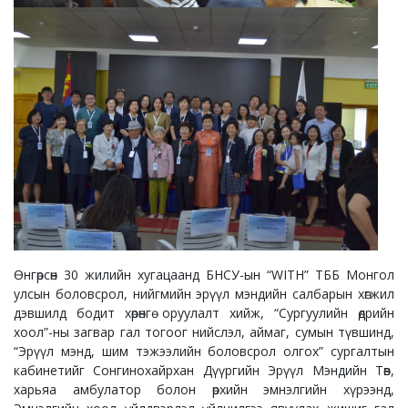
Өнгөрсөн 30 жилийн хугацаанд БНСУ-ын “WITH” ТББ Монгол
улсын боловсрол, нийгмийн эрүүл мэндийн салбарын хөгжил
дэвшилд бодит хөрөнгө оруулалт хийж, “Сургуулийн өдрийн
хоол”-ны загвар гал тогоог нийслэл, аймаг, сумын түвшинд,
“Эрүүл мэнд, шим тэжээлийн боловсрол олгох” сургалтын
кабинетийг Сонгинохайрхан Дүүргийн Эрүүл Мэндийн Төв,
харьяа амбулатор болон өрхийн эмнэлгийн хүрээнд,