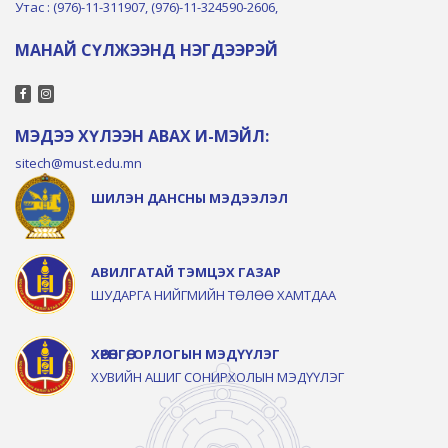
Утас : (976)-11-311907, (976)-11-324590-2606,
МАНАЙ СҮЛЖЭЭНД НЭГДЭЭРЭЙ
МЭДЭЭ ХҮЛЭЭН АВАХ И-МЭЙЛ:
sitech@must.edu.mn
ШИЛЭН ДАНСНЫ МЭДЭЭЛЭЛ
АВИЛГАТАЙ ТЭМЦЭХ ГАЗАР
ШУДАРГА НИЙГМИЙН ТӨЛӨӨ ХАМТДАА
ХӨРӨНГӨ, ОРЛОГЫН МЭДҮҮЛЭГ
ХУВИЙН АШИГ СОНИРХОЛЫН МЭДҮҮЛЭГ