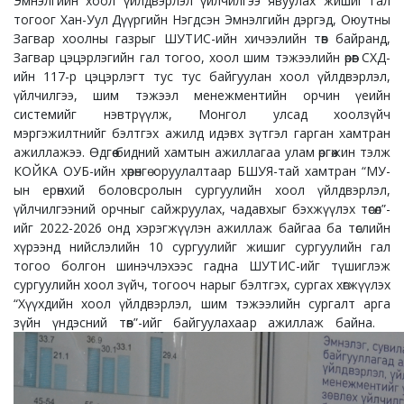
Эмнэлгийн хоол үйлдвэрлэл үйлчилгээ явуулах жишиг гал
тогоог Хан-Уул Дүүргийн Нэгдсэн Эмнэлгийн дэргэд, Оюутны
Загвар хоолны газрыг ШУТИС-ийн хичээлийн төв байранд,
Загвар цэцэрлэгийн гал тогоо, хоол шим тэжээлийн өрөөг СХД-
ийн 117-р цэцэрлэгт тус тус байгуулан хоол үйлдвэрлэл,
үйлчилгээ, шим тэжээл менежментийн орчин үеийн
системийг нэвтрүүлж, Монгол улсад хоолзүйч
мэргэжилтнийг бэлтгэх ажилд идэвх зүтгэл гарган хамтран
ажиллажээ. Өдгөө бидний хамтын ажиллагаа улам өргөжин тэлж
КОЙКА ОУБ-ийн хөрөнгө оруулалтаар БШУЯ-тай хамтран “МУ-
ын ерөнхий боловсролын сургуулийн хоол үйлдвэрлэл,
үйлчилгээний орчныг сайжруулах, чадавхыг бэхжүүлэх төсөл”-
ийг 2022-2026 онд хэрэгжүүлэн ажиллаж байгаа ба төслийн
хүрээнд нийслэлийн 10 сургуулийг жишиг сургуулийн гал
тогоо болгон шинэчлэхээс гадна ШУТИС-ийг түшиглэж
сургуулийн хоол зүйч, тогооч нарыг бэлтгэх, сургах хөгжүүлэх
“Хүүхдийн хоол үйлдвэрлэл, шим тэжээлийн сургалт арга
зүйн үндэсний төв”-ийг байгуулахаар ажиллаж байна.