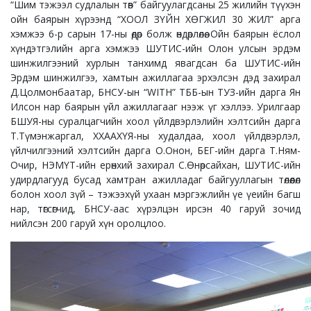
“Шим тэжээл судлалын төв” байгуулагдсаны 25 жилийн түүхэн
ойн баярын хүрээнд “ХООЛ ЗҮЙН ХӨГЖИЛ 30 ЖИЛ” арга
хэмжээ 6-р сарын 17-ны өдөр болж өндөрлөлөө. Ойн баярын ёслол
хүндэтгэлийн арга хэмжээ ШУТИС-ийн Олон улсын эрдэм
шинжилгээний хурлын танхимд явагдсан ба ШУТИС-ийн
Эрдэм шинжилгээ, хамтын ажиллагаа эрхэлсэн дэд захирал
Д.Цолмонбаатар, БНСУ-ын “WITH” ТББ-ын ТУЗ-ийн дарга Ян
Илсон нар баярын үйл ажиллагааг нээж үг хэллээ. Урилгаар
БШУЯ-ны суралцагчийн хоол үйлдвэрлэлийн хэлтсийн дарга
Т.Түмэнжаргал, ХХААХҮЯ-ны худалдаа, хоол үйлдвэрлэл,
үйлчилгээний хэлтсийн дарга О.Онон, БЕГ-ийн дарга Т.Ням-
Очир, НЭМҮТ-ийн ерөнхий захирал С.Өнөрсайхан, ШУТИС-ийн
удирдлагууд бусад хамтран ажилладаг байгууллагын төлөөлөл
болон хоол зүй – тэжээхүй ухаан мэргэжлийн үе үеийн багш
нар, төгсөгчид, БНСУ-аас хүрэлцэн ирсэн 40 гаруй зочид
нийлсэн 200 гаруй хүн оролцлоо.