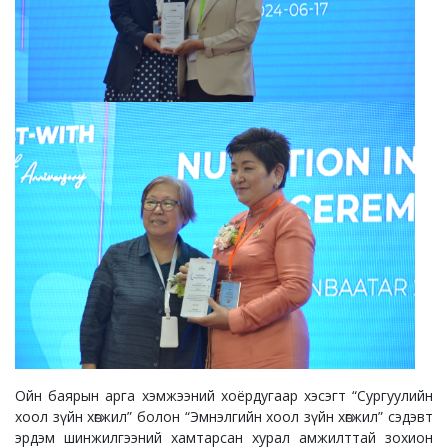
Ойн баярын арга хэмжээний хоёрдугаар хэсэгт “Сургуулийн
хоол зүйн хөгжил” болон “Эмнэлгийн хоол зүйн хөгжил” сэдэвт
эрдэм шинжилгээний хамтарсан хурал амжилттай зохион