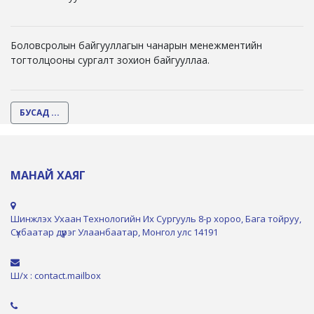
Боловсролын байгууллагын чанарын менежментийн
тогтолцооны сургалт зохион байгууллаа.
БУСАД ...
МАНАЙ ХАЯГ
Шинжлэх Ухаан Технологийн Их Сургууль 8-р хороо, Бага тойруу,
Сүхбаатар дүүрэг Улаанбаатар, Монгол улс 14191
Ш/х : contact.mailbox