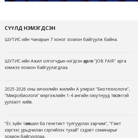
СҮҮЛД НЭМЭГДСЭН
ШУТИС-ийн Чанарын 7 хоног зохион байгуулж байна.
ШУТИС-ийн Ажил олгогчдын нэгдсэн өдөрлөг "JOB FAIR" арга
хэмжээ зохион байгуулагдлаа.
2025-2026 оны хичээлийн жилийн А улирал “Биотехнологи”,
“Микробиологи” мэргэжлийн 1-4 ангийн оюутнууд төгсөгчтэй
уулзалт хийв.
“Ёс зүйн төлөвшил ба генетикт тулгуурлах зарчим”, “Гэмт
хэргээс урьдчилан сэргийлэх тухай” сэдэвт семинарыг
зохион байгууллаа.