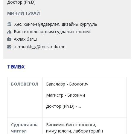
Доктор (Ph.D)
МИНИЙ ТУХАЙ
Хүнс, хөнгөн үйлдвэрлэл, дизайны сургууль
Биотехнологи, шим судлалын тэнхим
Ахлах багш
turmunkh_g@must.edu.mn
ТӨРМӨНХ
БОЛОВСРОЛ
Бакалавр - Биологич
Магистр - Биохими
Доктор (Ph.D) - ...
Судалгааны
Биохими, биотехнологи,
чиглэл
иммунологи, лабораторийн