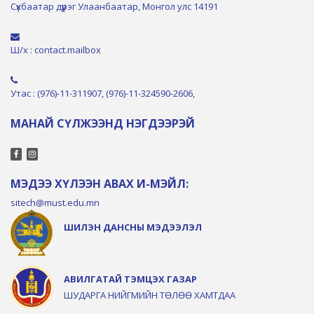
Сүхбаатар дүүрэг Улаанбаатар, Монгол улс 14191
Ш/х : contact.mailbox
Утас : (976)-11-311907, (976)-11-324590-2606,
МАНАЙ СҮЛЖЭЭНД НЭГДЭЭРЭЙ
МЭДЭЭ ХҮЛЭЭН АВАХ И-МЭЙЛ:
sitech@must.edu.mn
ШИЛЭН ДАНСНЫ МЭДЭЭЛЭЛ
АВИЛГАТАЙ ТЭМЦЭХ ГАЗАР
ШУДАРГА НИЙГМИЙН ТӨЛӨӨ ХАМТДАА