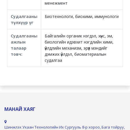
менежмент
Судалгааны
Биотехнологи, биохими, иммунологи
түлхүүр үг
Судалгааны
Байгалийн органик нэгдэл, хүнс, эм,
ажлын
биологийн идэвхит нэгдлийн хими,
талаар
үйлдлийн механизм, эрүүл мэндийг
товч:
дэмжих үйлдэл, биоматериалын
судалгаа
МАНАЙ ХАЯГ
Шинжлэх Ухаан Технологийн Их Сургууль 8-р хороо, Бага тойруу,