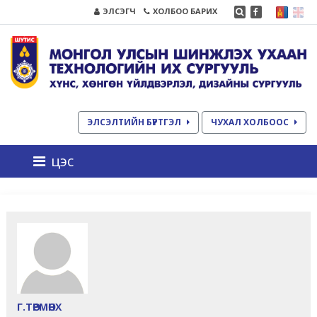
ЭЛСЭГЧ
ХОЛБОО БАРИХ
ЭЛСЭЛТИЙН БҮРТГЭЛ
ЧУХАЛ ХОЛБООС
цэс
Г.ТӨРМӨНХ