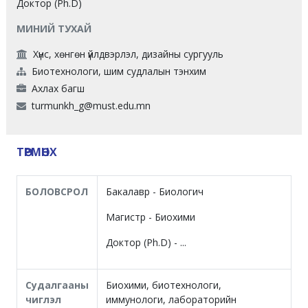
Доктор (Ph.D)
МИНИЙ ТУХАЙ
Хүнс, хөнгөн үйлдвэрлэл, дизайны сургууль
Биотехнологи, шим судлалын тэнхим
Ахлах багш
turmunkh_g@must.edu.mn
ТӨРМӨНХ
БОЛОВСРОЛ
Бакалавр - Биологич
Магистр - Биохими
Доктор (Ph.D) - ...
Судалгааны
Биохими, биотехнологи,
чиглэл
иммунологи, лабораторийн