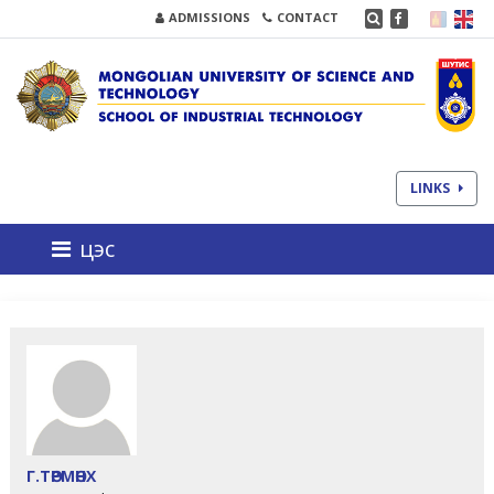
ADMISSIONS
CONTACT
LINKS
цэс
Г.ТӨРМӨНХ