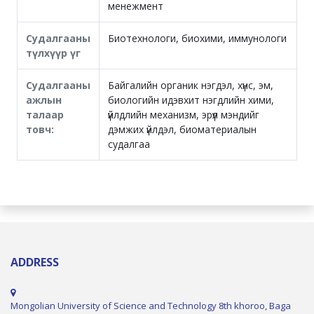
менежмент
Судалгааны
Биотехнологи, биохими, иммунологи
түлхүүр үг
Судалгааны
Байгалийн органик нэгдэл, хүнс, эм,
ажлын
биологийн идэвхит нэгдлийн хими,
талаар
үйлдлийн механизм, эрүүл мэндийг
товч:
дэмжих үйлдэл, биоматериалын
судалгаа
ADDRESS
Mongolian University of Science and Technology 8th khoroo, Baga