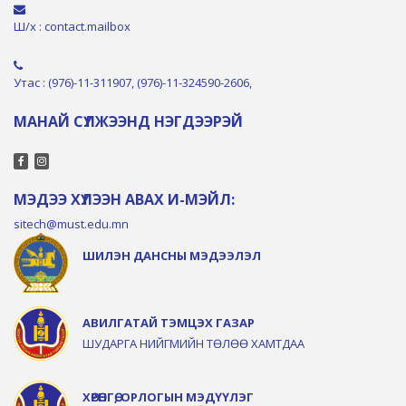
Ш/х : contact.mailbox
Утас : (976)-11-311907, (976)-11-324590-2606,
МАНАЙ СҮЛЖЭЭНД НЭГДЭЭРЭЙ
МЭДЭЭ ХҮЛЭЭН АВАХ И-МЭЙЛ:
sitech@must.edu.mn
ШИЛЭН ДАНСНЫ МЭДЭЭЛЭЛ
АВИЛГАТАЙ ТЭМЦЭХ ГАЗАР
ШУДАРГА НИЙГМИЙН ТӨЛӨӨ ХАМТДАА
ХӨРӨНГӨ, ОРЛОГЫН МЭДҮҮЛЭГ