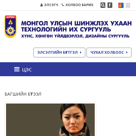
ЭЛСЭГЧ
ХОЛБОО БАРИХ
ЭЛСЭЛТИЙН БҮРТГЭЛ
ЧУХАЛ ХОЛБООС
цэс
БАГШИЙН БҮТЭЭЛ