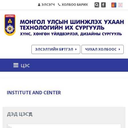
ЭЛСЭГЧ
ХОЛБОО БАРИХ
ЭЛСЭЛТИЙН БҮРТГЭЛ
ЧУХАЛ ХОЛБООС
цэс
INSTITUTE AND CENTER
ДЭД ЦЭСҮҮД