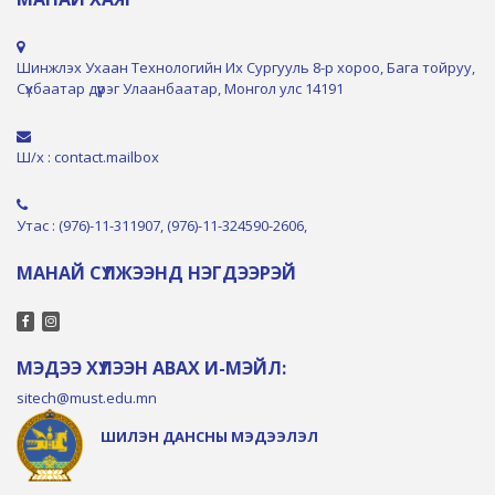
Шинжлэх Ухаан Технологийн Их Сургууль 8-р хороо, Бага тойруу,
Сүхбаатар дүүрэг Улаанбаатар, Монгол улс 14191
Ш/х : contact.mailbox
Утас : (976)-11-311907, (976)-11-324590-2606,
МАНАЙ СҮЛЖЭЭНД НЭГДЭЭРЭЙ
МЭДЭЭ ХҮЛЭЭН АВАХ И-МЭЙЛ:
sitech@must.edu.mn
ШИЛЭН ДАНСНЫ МЭДЭЭЛЭЛ