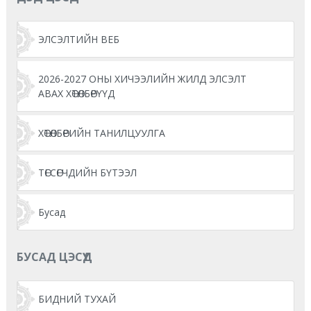
ЭЛСЭЛТИЙН ВЕБ
2026-2027 ОНЫ ХИЧЭЭЛИЙН ЖИЛД ЭЛСЭЛТ
АВАХ ХӨТӨЛБӨРҮҮД
ХӨТӨЛБӨРИЙН ТАНИЛЦУУЛГА
ТӨГСӨГЧДИЙН БҮТЭЭЛ
Бусад
БУСАД ЦЭСҮҮД
БИДНИЙ ТУХАЙ