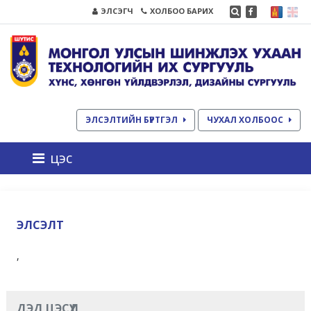
ЭЛСЭГЧ
ХОЛБОО БАРИХ
ЭЛСЭЛТИЙН БҮРТГЭЛ
ЧУХАЛ ХОЛБООС
цэс
ЭЛСЭЛТ
,
ДЭД ЦЭСҮҮД