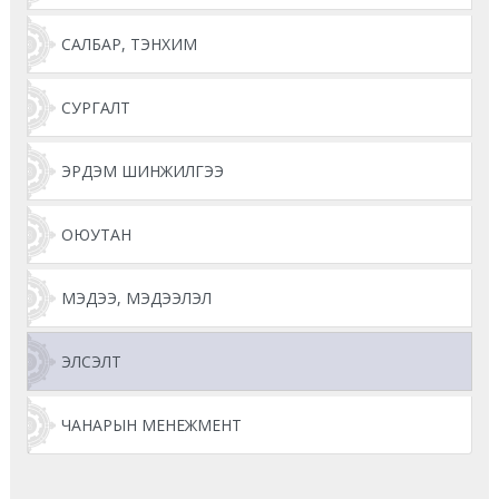
САЛБАР, ТЭНХИМ
СУРГАЛТ
ЭРДЭМ ШИНЖИЛГЭЭ
ОЮУТАН
МЭДЭЭ, МЭДЭЭЛЭЛ
ЭЛСЭЛТ
ЧАНАРЫН МЕНЕЖМЕНТ