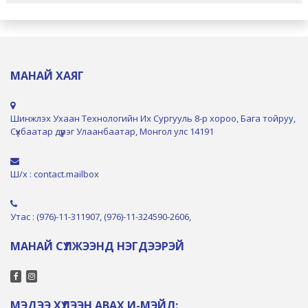
МАНАЙ ХАЯГ
Шинжлэх Ухаан Технологийн Их Сургууль 8-р хороо, Бага тойруу,
Сүхбаатар дүүрэг Улаанбаатар, Монгол улс 14191
Ш/х : contact.mailbox
Утас : (976)-11-311907, (976)-11-324590-2606,
МАНАЙ СҮЛЖЭЭНД НЭГДЭЭРЭЙ
МЭДЭЭ ХҮЛЭЭН АВАХ И-МЭЙЛ: