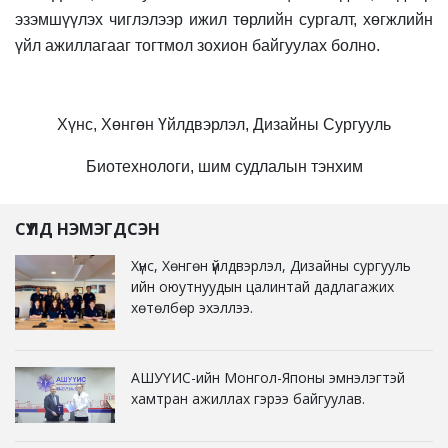
эзэмшүүлэх чиглэлээр ижил төрлийн сургалт, хөгжлийн
үйл ажиллагааг тогтмол зохион байгуулах болно.
Х
үнс,
Х
өнгөн
Ү
йлдвэрлэл,
Д
изайны
С
ургууль
Биотехнологи, шим судлалын тэнхим
СҮҮЛД НЭМЭГДСЭН
Хүнс, Хөнгөн үйлдвэрлэл, Дизайны сургууль
ийн оюутнуудын цалинтай дадлагажих
хөтөлбөр эхэллээ.
АШУҮИС-ийн Монгол-Японы эмнэлэгтэй
хамтран ажиллах гэрээ байгуулав.