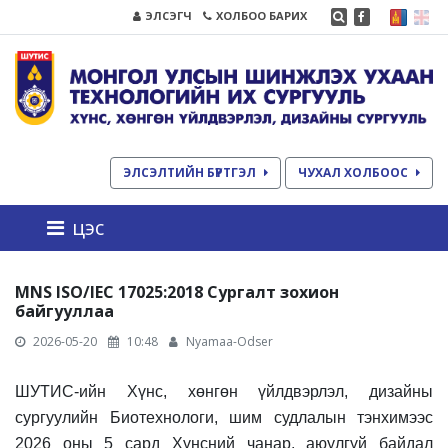
ЭЛСЭГЧ
ХОЛБОО БАРИХ
ЭЛСЭЛТИЙН БҮРТГЭЛ
ЧУХАЛ ХОЛБООС
цэс
MNS ISO/IEC 17025:2018 Сургалт зохион
байгууллаа
2026-05-20
10:48
Nyamaa-Odser
ШУТИС-ийн Хүнс, хөнгөн үйлдвэрлэл, дизайны
сургуулийн Биотехнологи, шим судлалын тэнхимээс
2026 оны 5 сард Хүнсний чанар, аюулгүй байдал