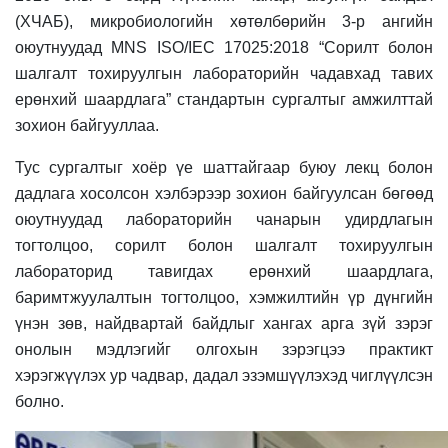
(ХЧАБ), микробиологийн хөтөлбөрийн 3-р ангийн
оюутнуудад MNS ISO/IEC 17025:2018 “Сорилт болон
шалгалт тохируулгын лабораторийн чадавхад тавих
ерөнхий шаардлага” стандартын сургалтыг амжилттай
зохион байгууллаа.
Тус сургалтыг хоёр үе шаттайгаар буюу лекц болон
дадлага хосолсон хэлбэрээр зохион байгуулсан бөгөөд
оюутнуудад лабораторийн чанарын удирдлагын
тогтолцоо, сорилт болон шалгалт тохируулгын
лабораторид тавигдах ерөнхий шаардлага,
баримтжуулалтын тогтолцоо, хэмжилтийн үр дүнгийн
үнэн зөв, найдвартай байдлыг хангах арга зүй зэрэг
онолын мэдлэгийг олгохын зэрэгцээ практикт
хэрэгжүүлэх ур чадвар, дадал эзэмшүүлэхэд чиглүүлсэн
болно.