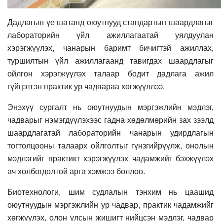
Дадлагын үе шатанд оюутнууд стандартын шаардлагыг
лабораторийн үйл ажиллагаатай уялдуулан
хэрэгжүүлэх, чанарын баримт бичигтэй ажиллах,
туршилтын үйл ажиллагаанд тавигдах шаардлагыг
ойлгон хэрэгжүүлэх талаар бодит дадлага ажил
гүйцэтгэн практик ур чадвараа хөгжүүллээ.
Энэхүү сургалт нь оюутнуудын мэргэжлийн мэдлэг,
чадварыг нэмэгдүүлэхээс гадна хөдөлмөрийн зах зээлд
шаардлагатай лабораторийн чанарын удирдлагын
тогтолцооны талаарх ойлголтыг гүнзгийрүүлж, онолын
мэдлэгийг практикт хэрэгжүүлэх чадамжийг бэхжүүлэх
ач холбогдолтой арга хэмжээ боллоо.
Биотехнологи, шим судлалын тэнхим нь цаашид
оюутнуудын мэргэжлийн ур чадвар, практик чадамжийг
хөгжүүлэх, олон улсын жишигт нийцсэн мэдлэг, чадвар