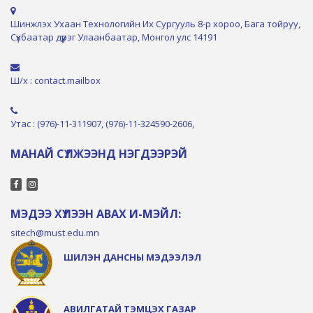
Шинжлэх Ухаан Технологийн Их Сургууль 8-р хороо, Бага тойруу,
Сүхбаатар дүүрэг Улаанбаатар, Монгол улс 14191
Ш/х : contact.mailbox
Утас : (976)-11-311907, (976)-11-324590-2606,
МАНАЙ СҮЛЖЭЭНД НЭГДЭЭРЭЙ
МЭДЭЭ ХҮЛЭЭН АВАХ И-МЭЙЛ:
sitech@must.edu.mn
ШИЛЭН ДАНСНЫ МЭДЭЭЛЭЛ
АВИЛГАТАЙ ТЭМЦЭХ ГАЗАР