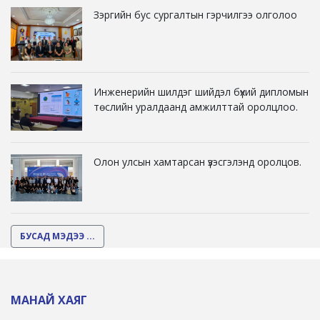
Зэргийн бус сургалтын гэрчилгээ олголоо
Инженерийн шилдэг шийдэл бүхий дипломын
төслийн уралдаанд амжилттай оролцлоо.
Олон улсын хамтарсан үзэсгэлэнд оролцов.
БУСАД МЭДЭЭ ...
МАНАЙ ХАЯГ