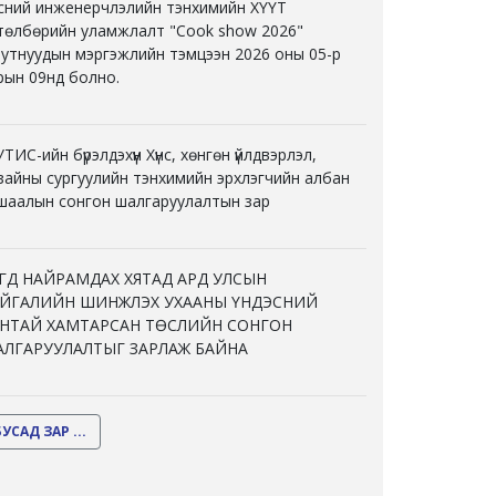
нсний инженерчлэлийн тэнхимийн ХҮҮТ
төлбөрийн уламжлалт "Cook show 2026"
утнуудын мэргэжлийн тэмцээн 2026 оны 05-р
рын 09нд болно.
ТИС-ийн бүрэлдэхүүн Хүнс, хөнгөн үйлдвэрлэл,
зайны сургуулийн тэнхимийн эрхлэгчийн албан
шаалын сонгон шалгаруулалтын зар
ГД НАЙРАМДАХ ХЯТАД АРД УЛСЫН
ЙГАЛИЙН ШИНЖЛЭХ УХААНЫ ҮНДЭСНИЙ
НТАЙ ХАМТАРСАН ТӨСЛИЙН СОНГОН
ЛГАРУУЛАЛТЫГ ЗАРЛАЖ БАЙНА
БУСАД ЗАР ...