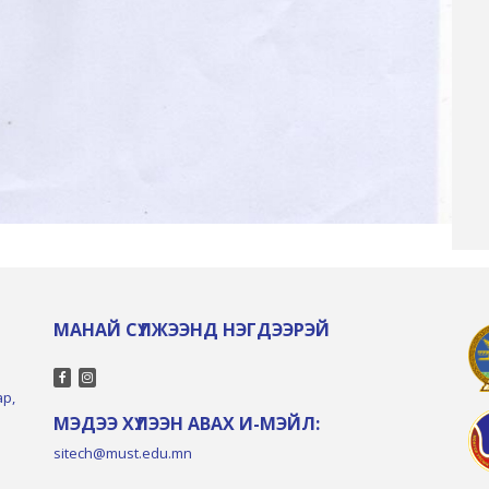
МАНАЙ СҮЛЖЭЭНД НЭГДЭЭРЭЙ
ар,
МЭДЭЭ ХҮЛЭЭН АВАХ И-МЭЙЛ:
sitech@must.edu.mn