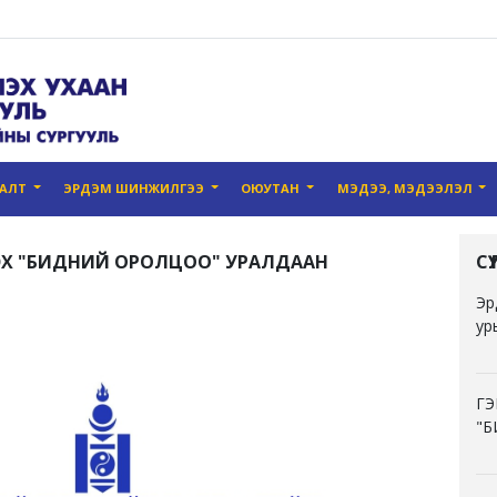
ГАЛТ
ЭРДЭМ ШИНЖИЛГЭЭ
ОЮУТАН
МЭДЭЭ, МЭДЭЭЛЭЛ
ЭХ "БИДНИЙ ОРОЛЦОО" УРАЛДААН
С
Эр
ур
ГЭ
"Б