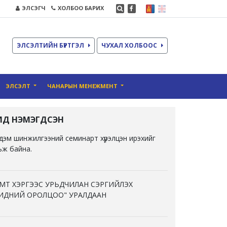
ЭЛСЭГЧ
ХОЛБОО БАРИХ
ЭЛСЭЛТИЙН БҮРТГЭЛ
ЧУХАЛ ХОЛБООС
ЭЛСЭЛТ
ЧАНАРЫН МЕНЕЖМЕНТ
ҮҮЛД НЭМЭГДСЭН
дэм шинжилгээний семинарт хүрэлцэн ирэхийг
ьж байна.
МТ ХЭРГЭЭС УРЬДЧИЛАН СЭРГИЙЛЭХ
ИДНИЙ ОРОЛЦОО" УРАЛДААН