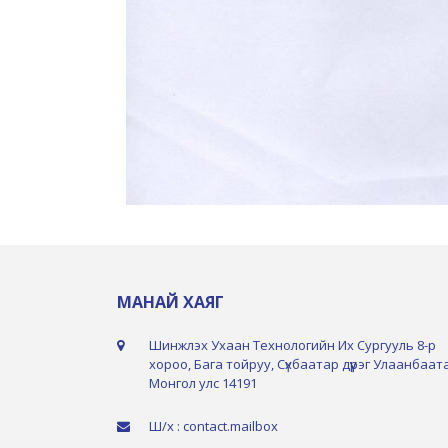
МАНАЙ ХАЯГ
Шинжлэх Ухаан Технологийн Их Сургууль 8-р
хороо, Бага тойруу, Сүхбаатар дүүрэг Улаанбаат
Монгол улс 14191
Ш/х : contact.mailbox