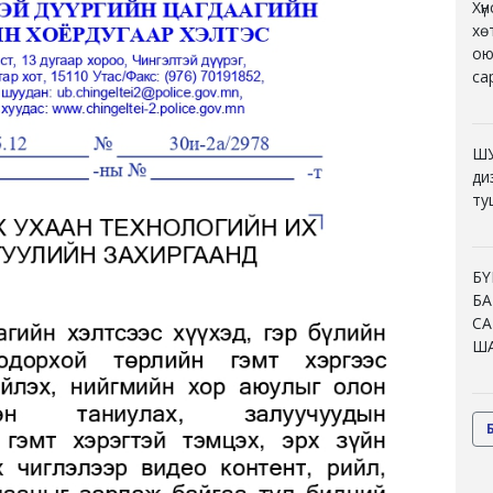
Хү
хө
ою
са
ШУ
ди
ту
БҮ
БА
СА
ША