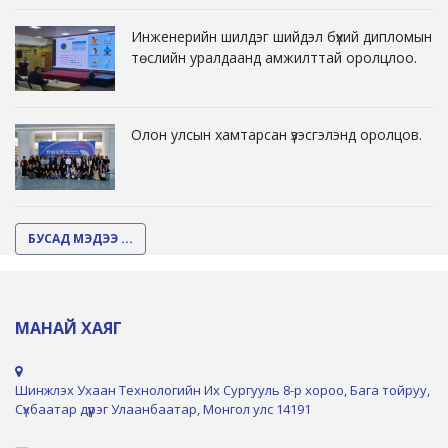
Инженерийн шилдэг шийдэл бүхий дипломын
төслийн уралдаанд амжилттай оролцлоо.
Олон улсын хамтарсан үзэсгэлэнд оролцов.
БУСАД МЭДЭЭ ...
МАНАЙ ХАЯГ
Шинжлэх Ухаан Технологийн Их Сургууль 8-р хороо, Бага тойруу,
Сүхбаатар дүүрэг Улаанбаатар, Монгол улс 14191