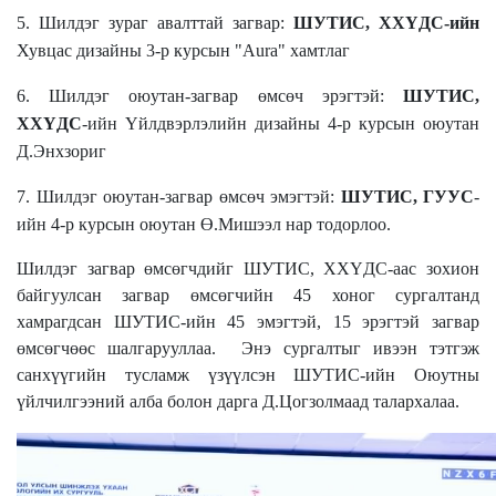
5. Шилдэг зураг авалттай загвар:
ШУТИС, ХХҮДС-ийн
Хувцас дизайны 3-р курсын "Aura" хамтлаг
6. Шилдэг оюутан-загвар өмсөч эрэгтэй:
ШУТИС,
ХХҮДС
-ийн Үйлдвэрлэлийн дизайны 4-р курсын оюутан
Д.Энхзориг
7. Шилдэг оюутан-загвар өмсөч эмэгтэй:
ШУТИС, ГУУС
-
ийн 4-р курсын оюутан Ө.Мишээл нар тодорлоо.
Шилдэг загвар өмсөгчдийг ШУТИС, ХХҮДС-аас зохион
байгуулсан загвар өмсөгчийн
45 хоног сургалтанд
хамрагдсан ШУТИС-ийн
45 эмэгтэй, 15 эрэгтэй загвар
өмсөгчөөс шалгарууллаа.
Энэ сургалтыг ивээн тэтгэж
санхүүгийн тусламж үзүүлсэн ШУТИС-ийн Оюутны
үйлчилгээний алба болон дарга Д.Цогзолмаад талархалаа.