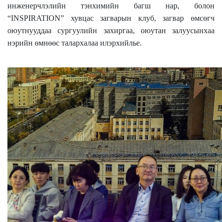
инженерчлэлийн тэнхимийн багш нар, болон
“INSPIRATION” хувцас загварын клуб, загвар өмсөгч
оюутнууддаа сургуулийн захиргаа, оюутан залуусынхаа
нэрийн өмнөөс талархалаа илэрхийлье.