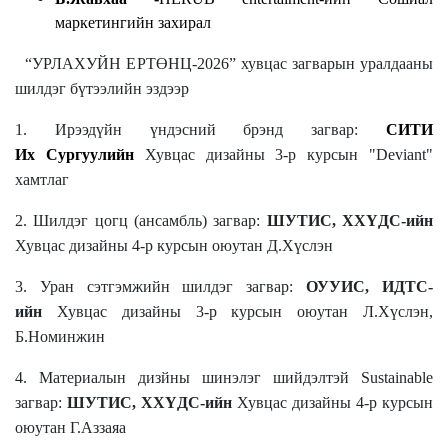
маркетингийн захирал
“УРЛАХУЙН ЕРТӨНЦ-2026” хувцас загварын уралдааны
шилдэг бүтээлийн эздээр
1. Ирээдүйн үндэсний брэнд загвар:
СИТИ
Их Сургуулийн
Хувцас дизайны 3-р курсын "Deviant"
хамтлаг
2. Шилдэг цогц (ансамбль) загвар:
ШУТИС, ХХҮДС-ийн
Хувцас дизайны 4-р курсын оюутан Д.Хүслэн
3. Уран сэтгэмжийн шилдэг загвар:
ОУУИС, ИДТС-
ийн
Хувцас дизайны 3-р курсын оюутан Л.Хүслэн,
Б.Номинжин
4. Материалын дизйны шинэлэг шийдэлтэй Sustainable
загвар:
ШУТИС, ХХҮДС-ийн
Хувцас дизайны 4-р курсын
оюутан Г.Аззаяа