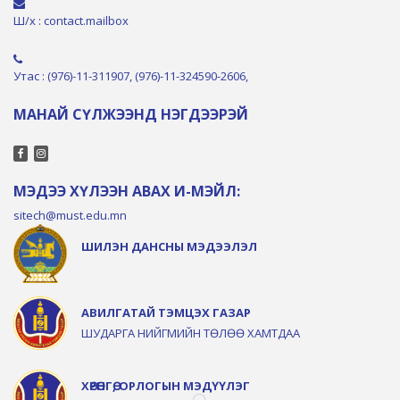
Ш/х : contact.mailbox
Утас : (976)-11-311907, (976)-11-324590-2606,
МАНАЙ СҮЛЖЭЭНД НЭГДЭЭРЭЙ
МЭДЭЭ ХҮЛЭЭН АВАХ И-МЭЙЛ:
sitech@must.edu.mn
ШИЛЭН ДАНСНЫ МЭДЭЭЛЭЛ
АВИЛГАТАЙ ТЭМЦЭХ ГАЗАР
ШУДАРГА НИЙГМИЙН ТӨЛӨӨ ХАМТДАА
ХӨРӨНГӨ, ОРЛОГЫН МЭДҮҮЛЭГ