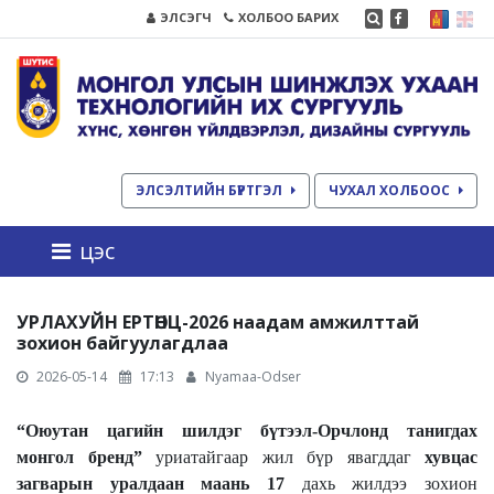
ЭЛСЭГЧ
ХОЛБОО БАРИХ
ЭЛСЭЛТИЙН БҮРТГЭЛ
ЧУХАЛ ХОЛБООС
цэс
УРЛАХУЙН ЕРТӨНЦ-2026 наадам амжилттай
зохион байгуулагдлаа
2026-05-14
17:13
Nyamaa-Odser
“Оюутан цагийн шилдэг бүтээл-Орчлонд танигдах
монгол бренд”
уриатайгаар
жил бүр
явагддаг
хувцас
загварын уралдаан маань
17
дахь жилдээ зохион