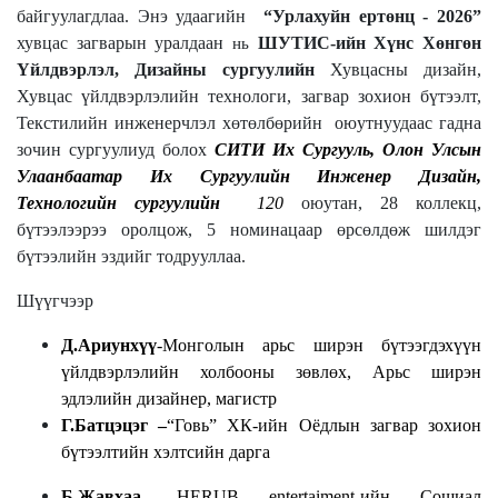
байгуулагдлаа. Энэ удаагийн
“Урлахуйн ертөнц - 2026”
хувцас загварын уралдаан
ШУТИС-ийн Хүнс Хөнгөн
нь
Үйлдвэрлэл, Дизайны сургуулийн
Хувцасны дизайн,
Хувцас үйлдвэрлэлийн технологи, загвар зохион бүтээлт,
Текстилийн инженерчлэл хөтөлбөрийн оюутнуудаас гадна
зочин сургуулиуд болох
СИТИ Их Сургууль, Олон Улсын
Улаанбаатар Их Сургуулийн
Инженер Дизайн,
Технологийн сургуулийн
120
оюутан, 28 коллекц,
бүтээлээрээ оролцож, 5 номинацаар өрсөлдөж шилдэг
бүтээлийн эздийг тодрууллаа
.
Шүүгчээр
Д.Ариунхүү
-Монголын арьс ширэн бүтээгдэхүүн
үйлдвэрлэлийн холбооны зөвлөх, Арьс ширэн
эдлэлийн дизайнер, магистр
Г.Батцэцэг –
“Говь” ХК-ийн Оёдлын загвар зохион
бүтээлтийн хэлтсийн дарга
Б.Жавхаа -
HERUB entertaiment-ийн Сошиал