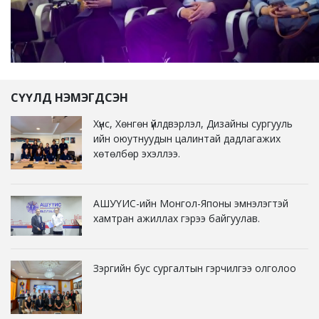
СҮҮЛД НЭМЭГДСЭН
Хүнс, Хөнгөн үйлдвэрлэл, Дизайны сургууль
ийн оюутнуудын цалинтай дадлагажих
хөтөлбөр эхэллээ.
АШУҮИС-ийн Монгол-Японы эмнэлэгтэй
хамтран ажиллах гэрээ байгуулав.
Зэргийн бус сургалтын гэрчилгээ олголоо