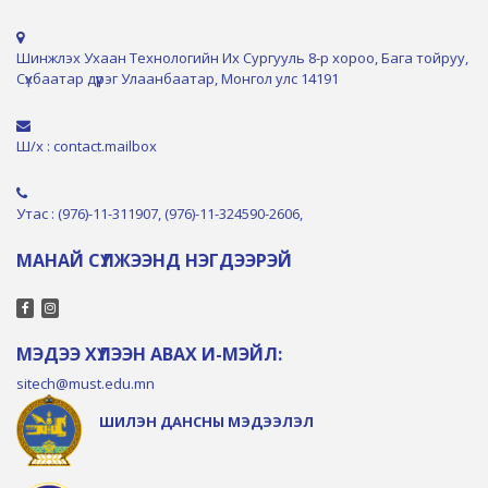
Шинжлэх Ухаан Технологийн Их Сургууль 8-р хороо, Бага тойруу,
Сүхбаатар дүүрэг Улаанбаатар, Монгол улс 14191
Ш/х : contact.mailbox
Утас : (976)-11-311907, (976)-11-324590-2606,
МАНАЙ СҮЛЖЭЭНД НЭГДЭЭРЭЙ
МЭДЭЭ ХҮЛЭЭН АВАХ И-МЭЙЛ:
sitech@must.edu.mn
ШИЛЭН ДАНСНЫ МЭДЭЭЛЭЛ