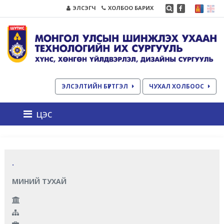
ЭЛСЭГЧ
ХОЛБОО БАРИХ
ЭЛСЭЛТИЙН БҮРТГЭЛ
ЧУХАЛ ХОЛБООС
цэс
.
МИНИЙ ТУХАЙ