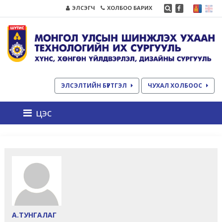
ЭЛСЭГЧ
ХОЛБОО БАРИХ
ЭЛСЭЛТИЙН БҮРТГЭЛ
ЧУХАЛ ХОЛБООС
цэс
А.ТУНГАЛАГ