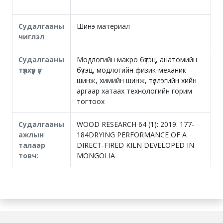
Судалгааны
Шинэ материал
чиглэл
Судалгааны
Модлогийн макро бүтэц, анатомийн
түлхүүр үг
бүтэц, модлогийн физик-механик
шинж, химийн шинж, түллэгийн хийн
аргаар хатаах технологийн горим
тогтоох
Судалгааны
WOOD RESEARCH 64 (1): 2019. 177-
ажлын
184DRYING PERFORMANCE OF A
талаар
DIRECT-FIRED KILN DEVELOPED IN
товч:
MONGOLIA