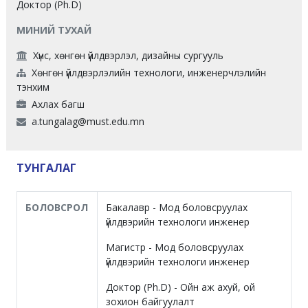
Доктор (Ph.D)
МИНИЙ ТУХАЙ
Хүнс, хөнгөн үйлдвэрлэл, дизайны сургууль
Хөнгөн үйлдвэрлэлийн технологи, инженерчлэлийн
тэнхим
Ахлах багш
a.tungalag@must.edu.mn
ТУНГАЛАГ
БОЛОВСРОЛ
Бакалавр - Мод боловсруулах
үйлдвэрийн технологи инженер
Магистр - Мод боловсруулах
үйлдвэрийн технологи инженер
Доктор (Ph.D) - Ойн аж ахуй, ой
зохион байгуулалт