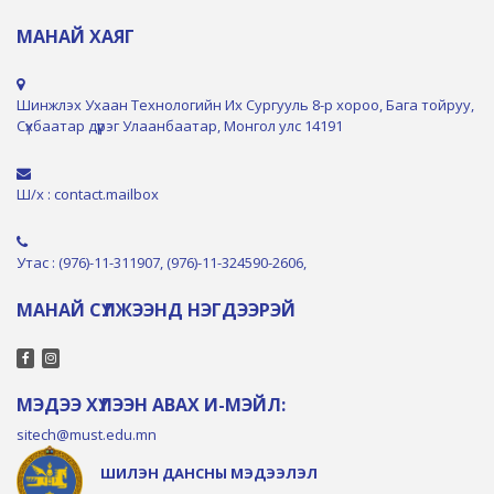
МАНАЙ ХАЯГ
Шинжлэх Ухаан Технологийн Их Сургууль 8-р хороо, Бага тойруу,
Сүхбаатар дүүрэг Улаанбаатар, Монгол улс 14191
Ш/х : contact.mailbox
Утас : (976)-11-311907, (976)-11-324590-2606,
МАНАЙ СҮЛЖЭЭНД НЭГДЭЭРЭЙ
МЭДЭЭ ХҮЛЭЭН АВАХ И-МЭЙЛ:
sitech@must.edu.mn
ШИЛЭН ДАНСНЫ МЭДЭЭЛЭЛ