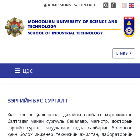
ADMISSIONS
CONTACT
LINKS
цэс
ЗЭРГИЙН БУС СУРГАЛТ
Хүнс, хөнгөн үйлдвэрлэл, дизайны салбарт мэргэжилтэн
бэлтгэдэг манай сургууль бакалавр, магистр, докторын
зэргийн сургалт явуулахаас гадна салбарын боловсон
хүчин болох инженер техникийн ажилтан, лабораторийн