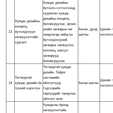
Хувцас дизайны
бүтээлч сэтгэлгээнд
суурилан хувцас
дизайны концепц
Хувцас дизайны
боловсруулах, орчин
концепц,
үеийн загварын чиг
Анхан, дунд
Цахим- 
13
бүтээгдэхүүн
хандлагад нийцсэн
шатны
хосолсо
хөгжүүлэлтийн
бүтээгдэхүүний
сургалт
загварыг хөгжүүлэх,
коллекц, капсул
загварууд
боловсруулах.
Тогтвортой хувцас
дизайн, Тойрог
Тогтвортой
системийн
Цахим- 
14
хувцас дизайн ба
ойлголтууд
Анхан шатны
хосолсо
түүний хэрэглээ
тэдгээрийн
төрлүүдийг таниулах,
ойлголт өгөх
Хувцасны брэнд
хөгжүүлэлтийн