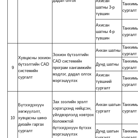
дадал олгох
Ахисан
Танхим
шатны 3-р
сургалт
түвшин
Ахисан
Танхим
шатны 4-р
сургалт
түвшин
Танхим
Анхан шатны
сургалт
Зохион бүтээлтийн
Хувцасны зохион
CAD системийн
Танхим
бүтээлтийн CAD
Дунд шатны
9
програм хангамжийн
сургалт
системийн
мэдлэг, дадал олгох
Ахисан
сургалт
Танхим
мэргэшүүлэх
түвшний
сургалт
сургалт
Зах зээлийн эрэлт
Анхан шатын
Танхим
Бүтээгдэхүүн
хэрэгцээнд нийцсэн,
сургалт
сургалт
хөгжүүлэлт,
үйлдвэрлэлд нэвтрэх
10
хувцасны шинэ
боломжтой
дизайн гаргах
бүтээгдэхүүн бүтээх
сургалт
Дунд шатын
Танхим
мэргэшүүлэх
сургалт
сургалт