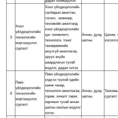
дадал эзэмшүүлэх
Хоол үйлдвэрлэлийн
салбарын ажилтан,
тогооч, инженер,
техникийн ажилтанд
Хоол
хоол үйлдвэрлэлийн
үйлдвэрлэлийн
цэс төлөвлөлт,
Анхан, дунд
Цахим, 
3
технологийн
технологи, тоног
шатны
хосолсо
мэргэшүүлэх
төхөөрөмжийн
сургалт
аюулгүй ажиллагаа,
эрүүл ахуйн
шаардлагын тухай
мэдлэг, дадал олгох
Пиво үйлдвэрлэлийн
үндсэн түүхий эдийн
Пиво
шинж чанар,
үйлдвэрлэлийн
технологи ажиллагаа,
Анхан, дунд
Танхим
4
технологийн
горим, хяналт тавих
шатны
сургалт
мэргэшүүлэх
зарчмын тухай анхан
сургалт
шатны онолын мэдлэг
олгох