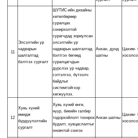
ШУТИС-ийн дизайны
хөтөлбөрөөр
суралцах
сонирхолтой
сурагчдад зориулсан
Элсэлтийн ур
элсэлтийн ур
чадварын
чадварын шалгалтад
Анхан, дунд
Цахим- 
11
шалгалтад
бэлтгэх бөгөөд
шатны
хосолсо
бэлтгэх сургалт
суралцагчдын
дүрслэх ур чадвар,
сэтгэлгээ, бүтээлч
байдлыг
системтэйгээр
хөгжүүлэх.
Хувь хүний өнгө,
Хувь хүний
нүүр, биеийн галбир
имидж
Цахим- 
12
тодорхойлолт тохирох
Анхан шатны
бүрдүүлэлтийн
хосолсо
будалт, хувцаслалтыг
сургалт
оновчтой сонгох