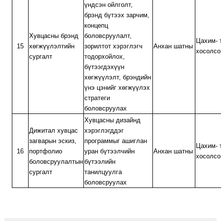
үндсэн ойлголт,
брэнд бүтээх зарчим,
концепц
Хувцасны брэнд
боловсруулалт,
Цахим- 
15
хөгжүүлэлтийн
зорилтот хэрэглэгч
Анхан шатны
хосолсо
сургалт
тодорхойлох,
бүтээгдэхүүн
хөгжүүлэлт, брэндийн
үнэ цэнийг хөгжүүлэх
стратеги
боловсруулах
Хувцасны дизайнд
Дижитал хувцас
хэрэглэгддэг
загварын эскиз,
программыг ашиглан
Цахим- 
16
портфолио
уран бүтээлчийн
Анхан шатны
хосолсо
боловсруулалтын
бүтээлийн
сургалт
танилцуулга
боловсруулах