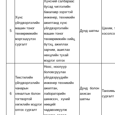
Хүнсний салбараас
бусад чиглэлийн
бакалавр зэрэгтэй
Хүнс
инженер, техникийн
үйлдвэрлэлийн
ажилтанд хүнс
машин тоног
үйлдвэрлэлийн
Цахим, 
5
Дунд шатны
төхөөрөмжийн
машин тоног
хосолсо
мэргэшүүлэх
төхөөрөмжийн хийц,
сургалт
бүтэц, ажиллах
зарчим, ашиглах
нөхцлийн тухай
мэдлэг олгох
Ноос, ноолуур
боловсруулах
Текстилийн
үйлдвэрүүдийн
үйлдвэрлэлийн
инженер техникийн
чанарын
ажилтан,
Дунд болон
Танхим
6
хяналтын болон
лабораторийн
ахисан
сургалт
тогтвортой
шинжээч, хүний
шатны
хөгжлийн мэдлэг
нөөцийг
олгох сургалт
чадавхижуулж