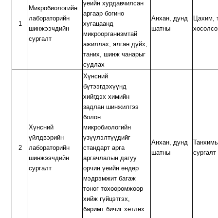
үеийн хурдавчилсан
Микробиологийн
аргаар богино
лабораторийн
Анхан, дунд
Цахим, 
1
хугацаанд
шинжээчдийн
шатны
хосолсо
микроорганизмтай
сургалт
ажиллах, ялган дүйх,
таних, шинж чанарыг
судлах
Хүнсний
бүтээгдэхүүнд
хийгдэх химийн
задлан шинжилгээ
болон
Хүнсний
микробиологийн
үйлдвэрийн
үзүүлэлтүүдийг
Анхан, дунд
Танхим
2
лабораторийн
стандарт арга
шатны
сургалт
шинжээчдийн
аргачлалын дагуу
сургалт
орчин үеийн өндөр
мэдрэмжит багаж
тоног төхөөрөмжөөр
хийж гүйцэтгэх,
баримт бичиг хөтлөх