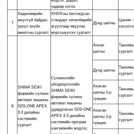
мэдлэг, дадал,
чадвар олгох.
Хөдөлмөрийн
ХНХЯ-ны батлагдсан
аюулгүй байдал,
стандарт хөтөлбөрийн
Цахим- 
7
Дунд шатны
эрүүл ахуйн
агуулгаар явуулах
хосолсо
ажилтны сургалт
мэргэшүүлэх сургалт
Анхан
Танхим
шатны
сургалт
Танхим
Дунд шатны
сургалт
Сүлжмэлийн
үйлдвэрлэлийн
Ахисан
SHIMA SEIKI
Танхим
SHIMA SEIKI
шатны 1-р
фирмийн сүлжих
сургалт
фирмийн сүлжих
түвшин
автомат машины
автомат машины
8
SDS-ONE APEX
удирдлагын SDS-ONE
Ахисан
3-3 дизайны
Танхим
APEX 3-3 дизайны
шатны 2-р
системийн
сургалт
системийн програм
түвшин
сургалт
хангамжийн мэдлэг,