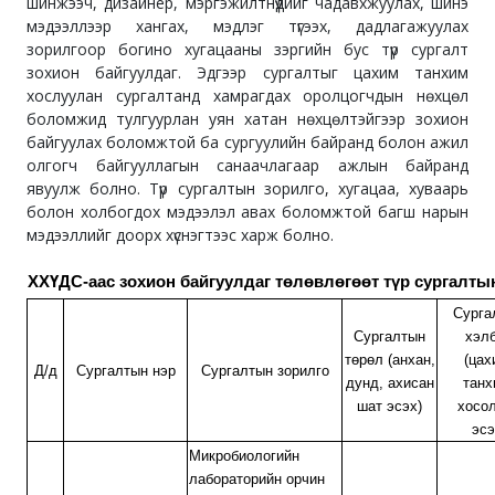
шинжээч, дизайнер, мэргэжилтнүүдийг чадавхжуулах, шинэ
мэдээллээр хангах, мэдлэг түгээх, дадлагажуулах
зорилгоор богино хугацааны зэргийн бус түр сургалт
зохион байгуулдаг. Эдгээр сургалтыг цахим танхим
хослуулан сургалтанд хамрагдах оролцогчдын нөхцөл
боломжид тулгуурлан уян хатан нөхцөлтэйгээр зохион
байгуулах боломжтой ба сургуулийн байранд болон ажил
олгогч байгууллагын санаачлагаар ажлын байранд
явуулж болно. Түр сургалтын зорилго, хугацаа, хуваарь
болон холбогдох мэдээлэл авах боломжтой багш нарын
мэдээллийг доорх хүснэгтээс харж болно.
ХХҮДС-аас зохион байгуулдаг төлөвлөгөөт түр сургалт
Сурга
Сургалтын
хэл
төрөл (анхан,
(цах
Д/д
Сургалтын нэр
Сургалтын зорилго
дунд, ахисан
танх
шат эсэх)
хосо
эсэ
Микробиологийн
лабораторийн орчин