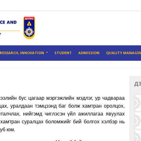
RESEARCH, INNOVATION
STUDENT
ADMISSION
QUALITY MANAGE
ДЭ
ээлийн бус цагаар мэргэжлийн мэдлэг, ур чадвараа
цах, уралдаан тэмцээнд баг болж хамтран оролцох,
талчлах, нийгэмд чиглэсэн үйл ажиллагаа явуулах
ж хамтран суралцах боломжийг бий болгох хэлбэр нь
уб юм.