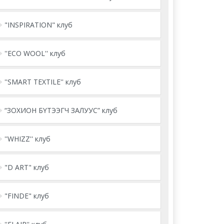
"INSPIRATION" клуб
''ECO WOOL'' клуб
''SMART TEXTILE'' клуб
“ЗОХИОН БҮТЭЭГЧ ЗАЛУУС” клуб
''WHIZZ'' клуб
"D ART" клуб
"FINDE" клуб