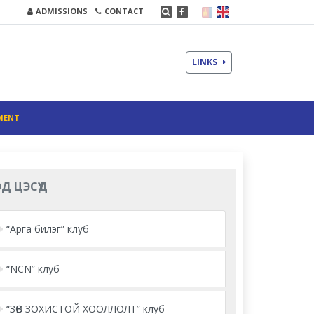
ADMISSIONS
CONTACT
LINKS
MENT
Д ЦЭСҮҮД
“Арга билэг” клуб
“NCN” клуб
“ЗӨВ ЗОХИСТОЙ ХООЛЛОЛТ” клуб