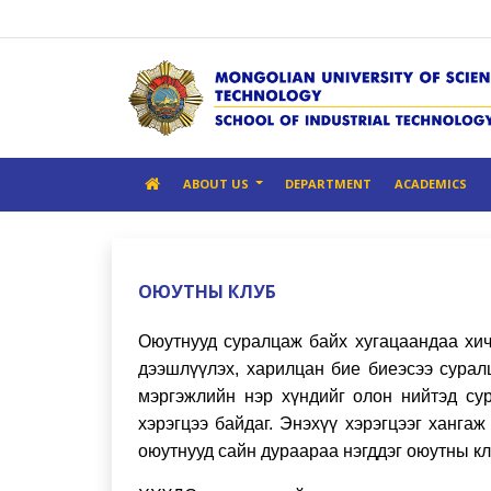
ABOUT US
DEPARTMENT
ACADEMICS
ОЮУТНЫ КЛУБ
Оюутнууд суралцаж байх хугацаандаа хич
дээшлүүлэх, харилцан бие биеэсээ сурал
мэргэжлийн нэр хүндийг олон нийтэд сур
хэрэгцээ байдаг. Энэхүү хэрэгцээг ханга
оюутнууд сайн дураараа нэгддэг оюутны кл