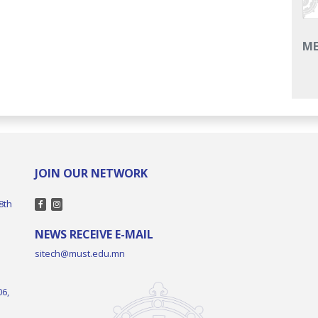
M
JOIN OUR NETWORK
8th
NEWS RECEIVE E-MAIL
sitech@must.edu.mn
06,