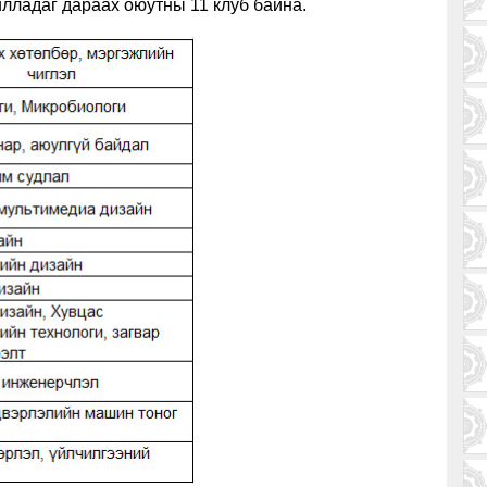
илладаг дараах оюутны 1
1
клуб байна.