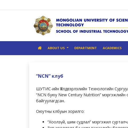
ABOUT US
DEPARTMENT
ACADEMICS
“NCN” клуб
ШУТИС-ийн Үйлдвэрлэлийн Технологийн Сургуу
“NCN буюу New Century Nutrition” мэргэжлийн 
байгуулагдсан.
Оюутны клбуын зорилго:
“Хоолзүй, шим cудлал” мэргэжил cурталч
Зөв хооллолт ба шим тэжээлийн боловc