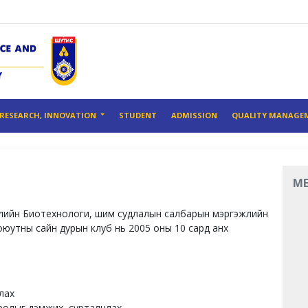
RESEARCH, INNOVATION
STUDENT
ADMISSION
QUALITY MANAGE
M
лийн Биотехнологи, шим судлалын салбарын мэргэжлийн
оюутны сайн дурын клуб нь 2005 оны 10 сард анх
лах
ролыг дэмжих, cурталчлах