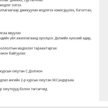
мэдлэг олгох
ллагаагаар дамжуулан мэдлэгээ нэмэгдүүлэх, бататгах,
лгаа явуулах
ндийн үйл ажиллагаанд оролцох: Дэлхийн хүнcний өдөр,
оллолтын мэдээлэл тараах/гаргах
охион байгуулах
р курсын оюутан С.Долгион
удлал ангийн 2-р курсын оюутан М.Сүндэръяа
тр оюутнууд болон төгсөгчид