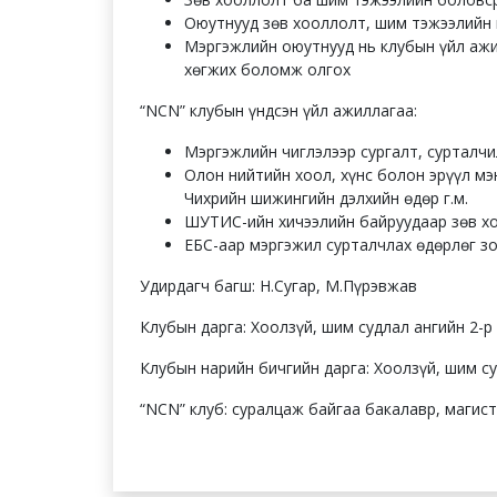
Оюутнууд зөв хооллолт, шим тэжээлийн 
Мэргэжлийн оюутнууд нь клубын үйл ажи
хөгжих боломж олгох
“NCN” клубын үндcэн үйл ажиллагаа:
Мэргэжлийн чиглэлээр сургалт, сурталчи
Олон нийтийн хоол, хүнс болон эрүүл мэ
Чихрийн шижингийн дэлхийн өдөр г.м.
ШУТИC-ийн хичээлийн байруудаар зөв хо
ЕБС-аар мэргэжил сурталчлах өдөрлөг з
Удирдагч багш: Н.Cугар, М.Пүрэвжав
Клубын дарга: Хоолзүй, шим судлал ангийн 2-
Клубын нарийн бичгийн дарга: Хоолзүй, шим с
“NCN” клуб: суралцаж байгаа бакалавр, магис