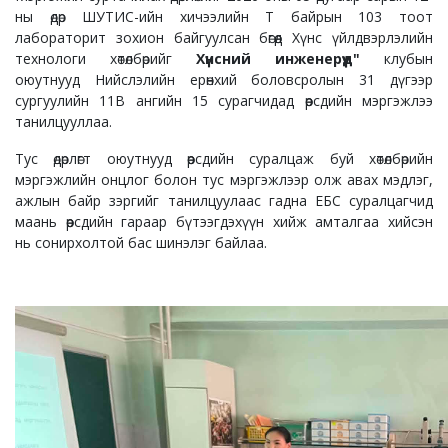
ны өдөр ШУТИС-ийн хичээлийн Т байрын 103 тоот
лабораторит зохион байгуулсан бөгөөд Хүнс үйлдвэрлэлийн
технологи хөтөлбөрийг
Хүнсний инженерүүд"
клубын
оюутнууд Нийслэлийн ерөнхий боловсролын 31 дүгээр
сургуулийн 11В ангийн 15 сурагчидад өөрсдийн мэргэжлээ
танилцууллаа.
Тус өдөрлөгт оюутнууд өөрсдийн суралцаж буй хөтөлбөрийн
мэргэжлийн онцлог болон тус мэргэжлээр олж авах мэдлэг,
ажлын байр зэргийг танилцуулаас гадна ЕБС суралцагчид
маань өөрсдийн гараар бүтээгдэхүүн хийж амталгаа хийсэн
нь сонирхолтой бас шинэлэг байлаа.