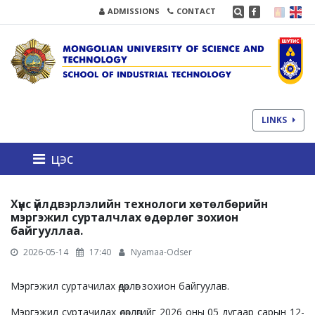
ADMISSIONS
CONTACT
LINKS
цэс
Хүнс үйлдвэрлэлийн технологи хөтөлбөрийн
мэргэжил сурталчлах өдөрлөг зохион
байгууллаа.
2026-05-14
17:40
Nyamaa-Odser
Мэргэжил суртачилах өдөрлөг зохион байгуулав.
Мэргэжил суртачилах өдөрлөгийг 2026 оны 05 дугаар сарын 12-