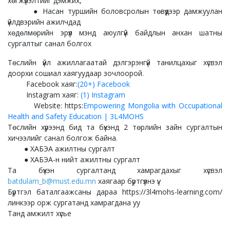
хөгжүүлэлтийг дэмжих,
● Насан туршийн боловсролын төвүүдээр дамжуулан
үйлдвэрийн ажилчдад
хөдөлмөрийн эрүүл мэнд аюулгүй байдлын анхан шатны
сургалтыг санал болгох
Төслийн үйл ажиллагаатай дэлгэрэнгүй танилцахыг хүсвэл
доорхи сошиал хаягуудаар зочлоорой.
Facebook хаяг:
(20+) Facebook
Instagram хаяг:
(1) Instagram
Website: https:
Empowering Mongolia with Occupational
Health and Safety Education | 3L4MOHS
Төслийн хүрээнд бид та бүхэнд 2 төрлийн зайн сургалтын
хичээлийг санал болгож байна.
● ХАБЭА ажилтны сургалт
● ХАБЭА-н нийт ажилтны сургалт
Та бүхэн сургалтанд хамрагдахыг хүсвэл
batdulam_b@must.edu.mn
хаягаар бүртгүүлнэ үү.
Бүртгэл баталгаажсаны дараа https://3l4mohs-learning.com/
линкээр орж сургатанд хамрагдана уу
Танд амжилт хүсье