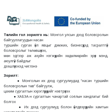
Төслийн гол зорилго нь:
Монгол улсын дээд боловсролын
байгууллагуудын насан
туршийн сургах үйл явцыг дэмжих, бизнесүүдэд тасралтгүй
боловсролыг төлөвшүүлэх,
мөн эдгээр аж ахуйн нэгжүүдийн хөдөлмөрийн эрүүл мэнд,
аюулгүй байдлыг
дээшлүүлэхэд чиглэнэ
Зорилт:
● Монголын их дээд сургуулиудад “насан туршийн
боловсролын төв” байгуулж,
цахим сургалтын хэрэглүүрүүдийг нэвтрүүлэх
● ХАБЭА-н сургалтын чанартай соёлын хандлагыг бий
болгох
● Их дээд сургуулиуд болон үйлдвэрүүдийн хамтын