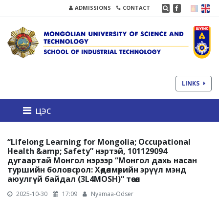
ADMISSIONS
CONTACT
LINKS
цэс
“Lifelong Learning for Mongolia; Occupational
Health &amp; Safety” нэртэй, 101129094
дугаартай Монгол нэрээр “Монгол дахь насан
туршийн боловсрол: Хөдөлмөрийн эрүүл мэнд
аюулгүй байдал (3L4MOSH)“ төсөл
2025-10-30
17:09
Nyamaa-Odser