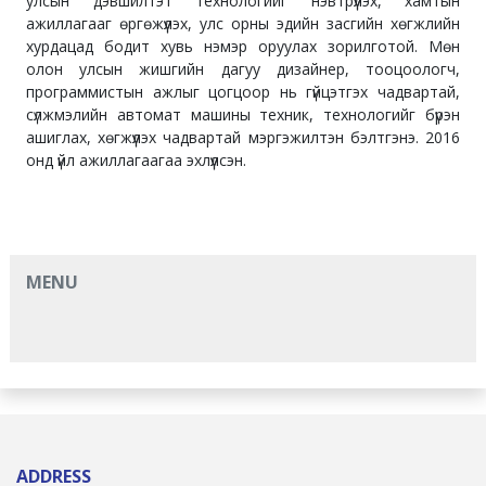
улсын дэвшилтэт технологийг нэвтрүүлэх, хамтын
ажиллагааг өргөжүүлэх, улс орны эдийн засгийн хөгжлийн
хурдацад бодит хувь нэмэр оруулах зорилготой. Мөн
олон улсын жишгийн дагуу дизайнер, тооцоологч,
программистын ажлыг цогцоор нь гүйцэтгэх чадвартай,
сүлжмэлийн автомат машины техник, технологийг бүрэн
ашиглах, хөгжүүлэх чадвартай мэргэжилтэн бэлтгэнэ. 2016
онд үйл ажиллагаагаа эхлүүлсэн.
MENU
ADDRESS