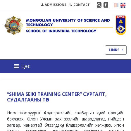
ADMISSIONS
CONTACT
LINKS
цэс
“SHIMA SEIKI TRAINING CENTER” СУРГАЛТ,
СУДАЛГААНЫ ТӨВ
Ноос ноолуурын үйлдвэрлэлийн салбарын хүний нөөцийг
бэхжүүлэх, Олон Улсын зах зээлийн шаардлагад нийцсэн
загвар, чанартай бүтээгдэхүүн үйлдвэрлэлийг хөгжүүлэх, Япон