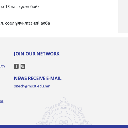
р 18 нас хүрсэн байх
, соёл үйлчилгээний алба
JOIN OUR NETWORK
8th
NEWS RECEIVE E-MAIL
sitech@must.edu.mn
06,