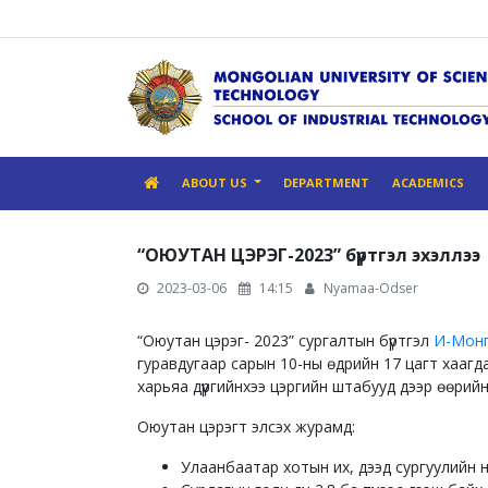
ABOUT US
DEPARTMENT
ACADEMICS
“ОЮУТАН ЦЭРЭГ-2023” бүртгэл эхэллээ
2023-03-06
14:15
Nyamaa-Odser
“Оюутан цэрэг- 2023” сургалтын бүртгэл
И-Мон
гуравдугаар сарын 10-ны өдрийн 17 цагт хаагд
харьяа дүүргийнхээ цэргийн штабууд дээр өөрий
Оюутан цэрэгт элсэх журамд:
Улаанбаатар хотын их, дээд сургуулийн 