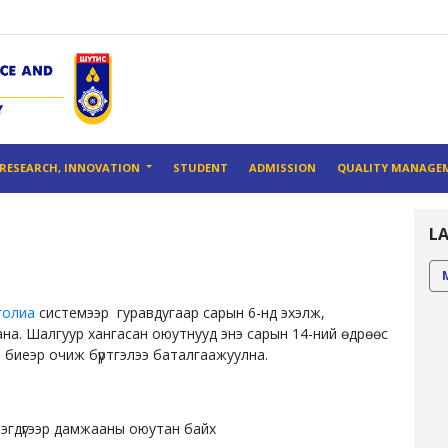
RESEARCH, INNOVATION
STUDENT
ADMISSION
QUALITY MANAGE
L
голиа
системээр гуравдугаар сарын 6-нд эхэлж,
ана. Шалгуур хангасан оюутнууд энэ сарын 14-ний өдрөөс
н биеэр очиж бүртгэлээ баталгаажуулна.
нэгдүгээр дамжааны оюутан байх