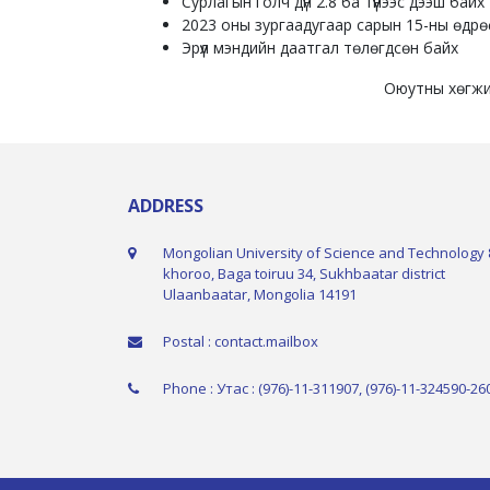
Сурлагын голч дүн 2.8 ба түүнээс дээш байх
2023 оны зургаадугаар сарын 15-ны өдрөө
Эрүүл мэндийн даатгал төлөгдсөн байх
Оюутны хөгжил
ADDRESS
Mongolian University of Science and Technology 
khoroo, Baga toiruu 34, Sukhbaatar district
Ulaanbaatar, Mongolia 14191
Postal : contact.mailbox
Phone : Утас : (976)-11-311907, (976)-11-324590-26