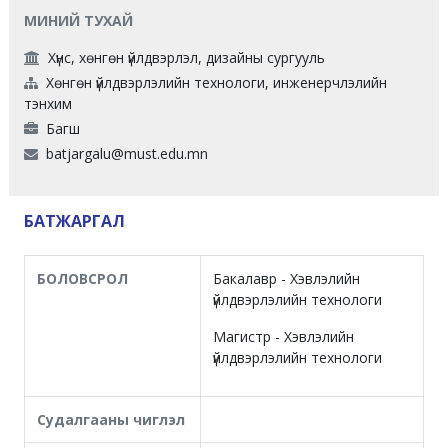
МИНИЙ ТУХАЙ
Хүнс, хөнгөн үйлдвэрлэл, дизайны сургууль
Хөнгөн үйлдвэрлэлийн технологи, инженерчлэлийн
тэнхим
Багш
batjargalu@must.edu.mn
БАТЖАРГАЛ
БОЛОВСРОЛ
Бакалавр - Хэвлэлийн
үйлдвэрлэлийн технологи
Магистр - Хэвлэлийн
үйлдвэрлэлийн технологи
Судалгааны чиглэл