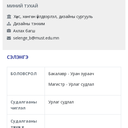
МИНИЙ ТУХАЙ
Хүнс, хөнгөн үйлдвэрлэл, дизайны сургууль
Дизайны тэнхим
Ахлах багш
selenge_b@must.edu.mn
СЭЛЭНГЭ
БОЛОВСРОЛ
Бакалавр - Уран зураач
Магистр - Урлаг судлал
Судалгааны
Урлаг судлал
чиглэл
Судалгааны
түлхүүр үг