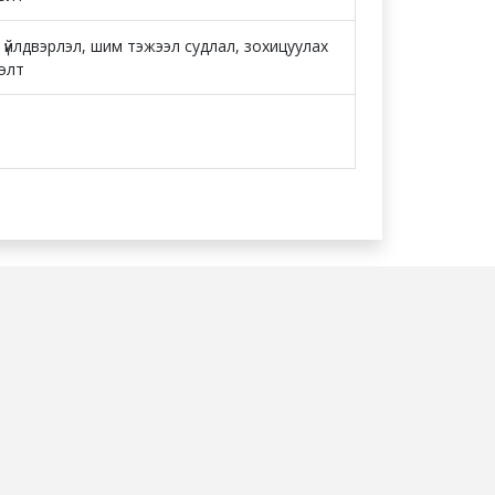
 үйлдвэрлэл, шим тэжээл судлал, зохицуулах
лэлт