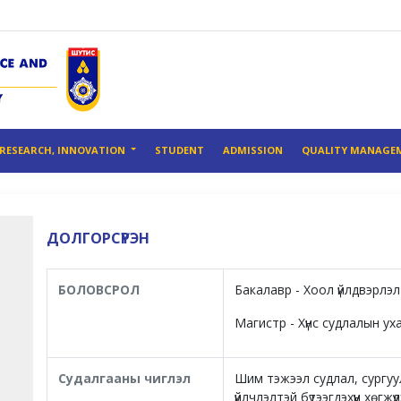
RESEARCH, INNOVATION
STUDENT
ADMISSION
QUALITY MANAGE
ДОЛГОРСҮРЭН
БОЛОВСРОЛ
Бакалавр - Хоол үйлдвэрлэл
Магистр - Хүнс судлалын ух
Судалгааны чиглэл
Шим тэжээл судлал, сургуул
үйлчлэлтэй бүтээгдэхүүн хөгжүү