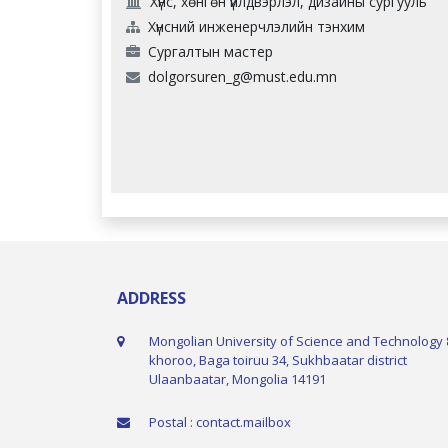
Хүнс, хөнгөн үйлдвэрлэл, дизайны сургууль
Хүнсний инженерчлэлийн тэнхим
Сургалтын мастер
dolgorsuren_g@must.edu.mn
ADDRESS
Mongolian University of Science and Technology 
khoroo, Baga toiruu 34, Sukhbaatar district
Ulaanbaatar, Mongolia 14191
Postal : contact.mailbox