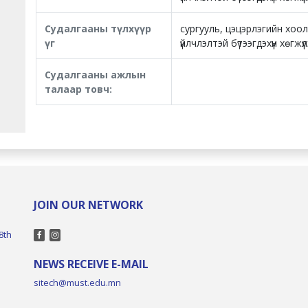
Судалгааны түлхүүр
сургууль, цэцэрлэгийн хоол
үг
үйлчлэлтэй бүтээгдэхүүн хөгжүү
Судалгааны ажлын
талаар товч:
JOIN OUR NETWORK
8th
NEWS RECEIVE E-MAIL
sitech@must.edu.mn