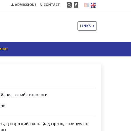
ADMISSIONS
CONTACT
LINKS
MENT
 үйлчилгээний технологи
аан
ь, цэцэрлэгийн хоол үйлдвэрлэл, зохицуулах
лэлт